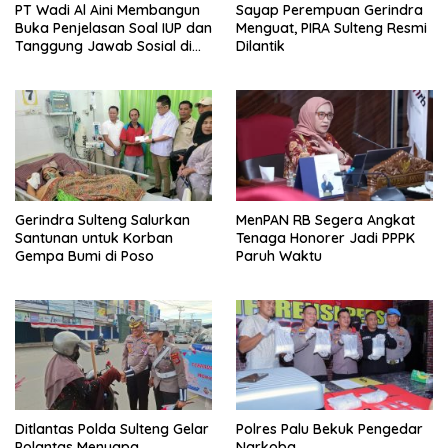
PT Wadi Al Aini Membangun
Sayap Perempuan Gerindra
Buka Penjelasan Soal IUP dan
Menguat, PIRA Sulteng Resmi
Tanggung Jawab Sosial di
Dilantik
Loli Oge
Gerindra Sulteng Salurkan
MenPAN RB Segera Angkat
Santunan untuk Korban
Tenaga Honorer Jadi PPPK
Gempa Bumi di Poso
Paruh Waktu
Ditlantas Polda Sulteng Gelar
Polres Palu Bekuk Pengedar
Polantas Menyapa
Narkoba