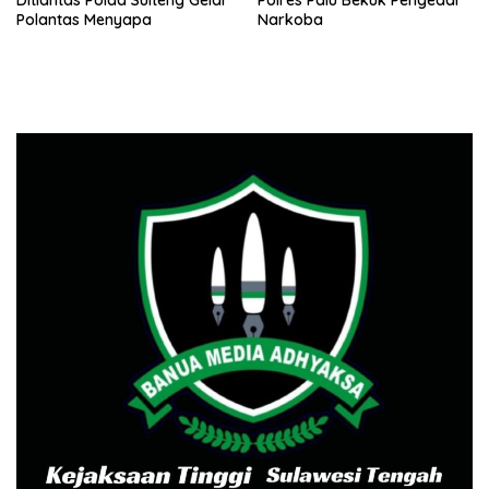
Ditlantas Polda Sulteng Gelar
Polres Palu Bekuk Pengedar
Polantas Menyapa
Narkoba