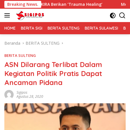
Langsung
KIRA Berikan ‘Trauma Healing’
Breaking News.
Membaur Tanpa Sekat, F
ke
konten
HOME
BERITA SIGI
BERITA SULTENG
BERITA SULAWESI
BE
Beranda
BERITA SULTENG
BERITA SULTENG
ASN Dilarang Terlibat Dalam
Kegiatan Politik Pratis Dapat
Ancaman Pidana
Sigipos
Agustus 28, 2020