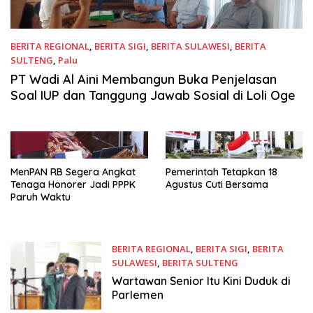
BERITA REGIONAL
,
BERITA SIGI
,
BERITA SULAWESI
,
BERITA
SULTENG
,
Palu
Desember 31, 2025
PT Wadi Al Aini Membangun Buka Penjelasan
Soal IUP dan Tanggung Jawab Sosial di Loli Oge
MenPAN RB Segera Angkat
Pemerintah Tetapkan 18
Tenaga Honorer Jadi PPPK
Agustus Cuti Bersama
Paruh Waktu
BERITA REGIONAL
,
BERITA SIGI
,
BERITA
SULAWESI
,
BERITA SULTENG
Agustus 3, 2025
Wartawan Senior Itu Kini Duduk di
Parlemen