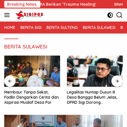
Langsung
EKIRA Berikan ‘Trauma Healing’
Breaking News.
Membaur Tanpa Sekat, 
ke
konten
HOME
BERITA SIGI
BERITA SULTENG
BERITA SULAWESI
BE
BERITA SULAWESI
Membaur Tanpa Sekat,
Legalitas Huntap Dusun III
Fadlin Dengarkan Cerita dan
Desa Bangga Belum Jelas,
Aspirasi Mualaf Desa Poi
DPRD Sigi Dorong
Persetujuan Hibah Tanah