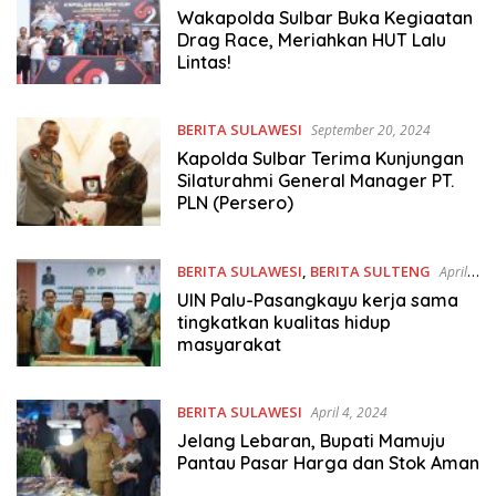
Wakapolda Sulbar Buka Kegiaatan
Drag Race, Meriahkan HUT Lalu
Lintas!
BERITA SULAWESI
September 20, 2024
Kapolda Sulbar Terima Kunjungan
Silaturahmi General Manager PT.
PLN (Persero)
BERITA SULAWESI
,
BERITA SULTENG
April
4, 2024
UIN Palu-Pasangkayu kerja sama
tingkatkan kualitas hidup
masyarakat
BERITA SULAWESI
April 4, 2024
Jelang Lebaran, Bupati Mamuju
Pantau Pasar Harga dan Stok Aman