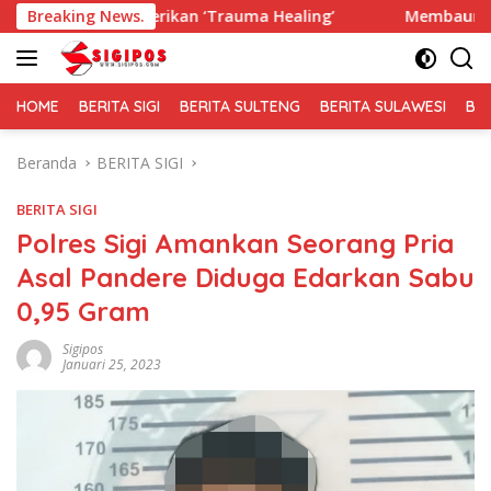
Langsung
erikan ‘Trauma Healing’
Breaking News.
Membaur Tanpa Sekat, Fadlin 
ke
konten
HOME
BERITA SIGI
BERITA SULTENG
BERITA SULAWESI
BE
Beranda
BERITA SIGI
BERITA SIGI
Polres Sigi Amankan Seorang Pria
Asal Pandere Diduga Edarkan Sabu
0,95 Gram
Sigipos
Januari 25, 2023