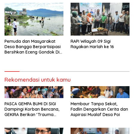
Pemuda dan Masyarakat
RAPI Wilayah 09 Sigi
Desa Bangga Berpartisipasi
Rayakan Harlah ke 16
Bersihkan Eceng Gondok Di
Danau Lindu Dukung
Program Bupati Sigi
Rekomendasi untuk kamu
PASCA GEMPA BUMI DI SIGI
Membaur Tanpa Sekat,
Dampingi Korban Bencana,
Fadlin Dengarkan Cerita dan
GEKIRA Berikan ‘Trauma
Aspirasi Mualaf Desa Poi
Healing’