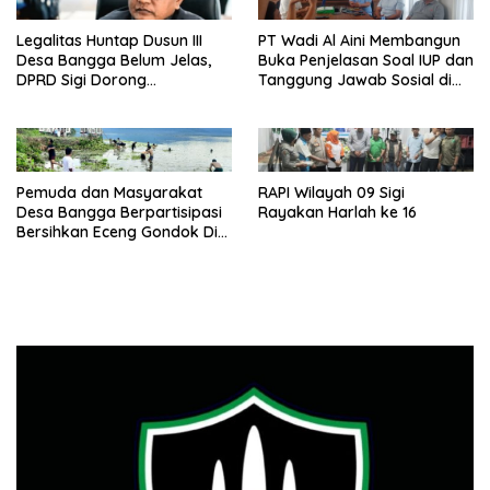
Legalitas Huntap Dusun III
PT Wadi Al Aini Membangun
Desa Bangga Belum Jelas,
Buka Penjelasan Soal IUP dan
DPRD Sigi Dorong
Tanggung Jawab Sosial di
Persetujuan Hibah Tanah
Loli Oge
Pemuda dan Masyarakat
RAPI Wilayah 09 Sigi
Desa Bangga Berpartisipasi
Rayakan Harlah ke 16
Bersihkan Eceng Gondok Di
Danau Lindu Dukung
Program Bupati Sigi