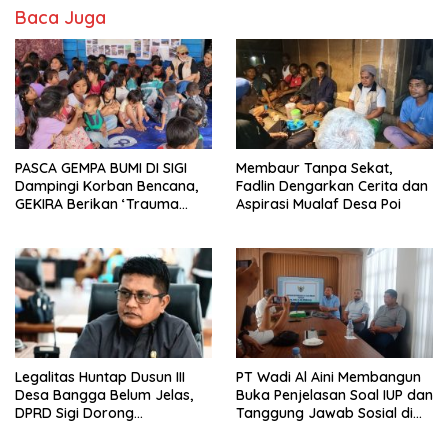
Baca Juga
PASCA GEMPA BUMI DI SIGI
Membaur Tanpa Sekat,
Dampingi Korban Bencana,
Fadlin Dengarkan Cerita dan
GEKIRA Berikan ‘Trauma
Aspirasi Mualaf Desa Poi
Healing’
Legalitas Huntap Dusun III
PT Wadi Al Aini Membangun
Desa Bangga Belum Jelas,
Buka Penjelasan Soal IUP dan
DPRD Sigi Dorong
Tanggung Jawab Sosial di
Persetujuan Hibah Tanah
Loli Oge