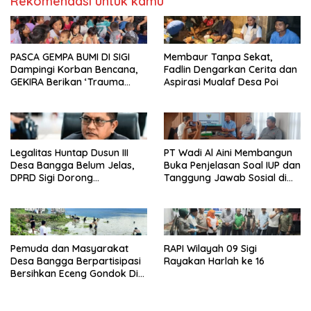
Rekomendasi untuk kamu
PASCA GEMPA BUMI DI SIGI
Membaur Tanpa Sekat,
Dampingi Korban Bencana,
Fadlin Dengarkan Cerita dan
GEKIRA Berikan ‘Trauma
Aspirasi Mualaf Desa Poi
Healing’
Legalitas Huntap Dusun III
PT Wadi Al Aini Membangun
Desa Bangga Belum Jelas,
Buka Penjelasan Soal IUP dan
DPRD Sigi Dorong
Tanggung Jawab Sosial di
Persetujuan Hibah Tanah
Loli Oge
Pemuda dan Masyarakat
RAPI Wilayah 09 Sigi
Desa Bangga Berpartisipasi
Rayakan Harlah ke 16
Bersihkan Eceng Gondok Di
Danau Lindu Dukung
Program Bupati Sigi