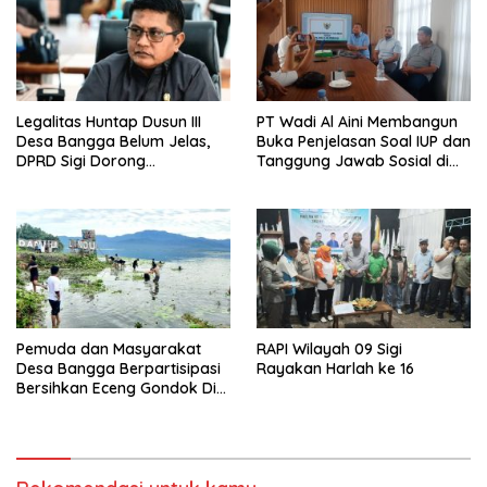
Legalitas Huntap Dusun III
PT Wadi Al Aini Membangun
Desa Bangga Belum Jelas,
Buka Penjelasan Soal IUP dan
DPRD Sigi Dorong
Tanggung Jawab Sosial di
Persetujuan Hibah Tanah
Loli Oge
Pemuda dan Masyarakat
RAPI Wilayah 09 Sigi
Desa Bangga Berpartisipasi
Rayakan Harlah ke 16
Bersihkan Eceng Gondok Di
Danau Lindu Dukung
Program Bupati Sigi