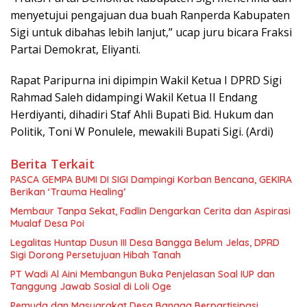
menyetujui pengajuan dua buah Ranperda Kabupaten
Sigi untuk dibahas lebih lanjut,” ucap juru bicara Fraksi
Partai Demokrat, Eliyanti.
Rapat Paripurna ini dipimpin Wakil Ketua I DPRD Sigi
Rahmad Saleh didampingi Wakil Ketua II Endang
Herdiyanti, dihadiri Staf Ahli Bupati Bid. Hukum dan
Politik, Toni W Ponulele, mewakili Bupati Sigi. (Ardi)
Berita Terkait
PASCA GEMPA BUMI DI SIGI Dampingi Korban Bencana, GEKIRA
Berikan ‘Trauma Healing’
Membaur Tanpa Sekat, Fadlin Dengarkan Cerita dan Aspirasi
Mualaf Desa Poi
Legalitas Huntap Dusun III Desa Bangga Belum Jelas, DPRD
Sigi Dorong Persetujuan Hibah Tanah
PT Wadi Al Aini Membangun Buka Penjelasan Soal IUP dan
Tanggung Jawab Sosial di Loli Oge
Pemuda dan Masyarakat Desa Bangga Berpartisipasi