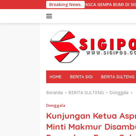
Langsung
PASCA GEMPA BUMI DI SIGI Dampingi Korban Benca
Breaking News.
ke
konten
tutup
HOME
BERITA SIGI
BERITA SULTENG
Beranda
BERITA SULTENG
Donggala
Donggala
Kunjungan Ketua Aspr
Minti Makmur Disamb