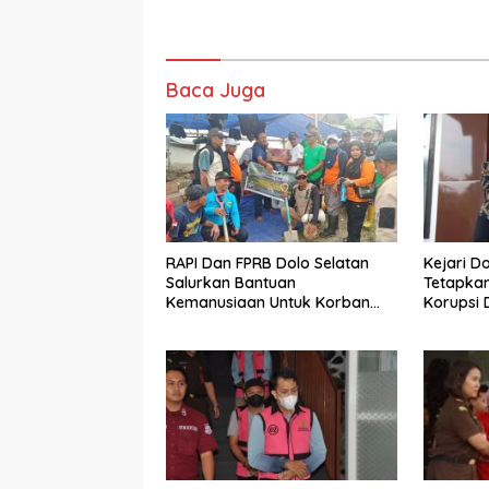
Baca Juga
RAPI Dan FPRB Dolo Selatan
Kejari D
Salurkan Bantuan
Tetapkan
Kemanusiaan Untuk Korban
Korupsi 
Banjir Bandang Di Wombo
Siweli