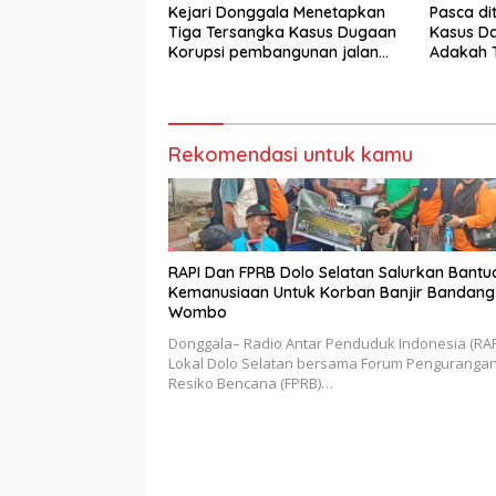
Kejari Donggala Menetapkan
Pasca di
Tiga Tersangka Kasus Dugaan
Kasus Da
Korupsi pembangunan jalan
Adakah T
lingkar Kabonga-Salubomba
Balik Du
Gercep”.
Rekomendasi untuk kamu
RAPI Dan FPRB Dolo Selatan Salurkan Bantu
Kemanusiaan Untuk Korban Banjir Bandang
Wombo
Donggala– Radio Antar Penduduk Indonesia (RAP
Lokal Dolo Selatan bersama Forum Penguranga
Resiko Bencana (FPRB)…