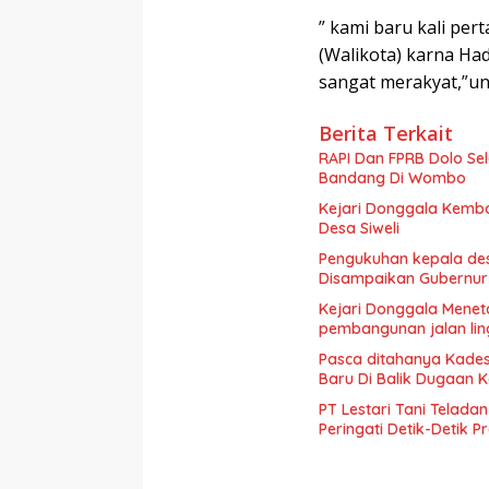
” kami baru kali per
(Walikota) karna Had
sangat merakyat,”u
Berita Terkait
RAPI Dan FPRB Dolo Se
Bandang Di Wombo
Kejari Donggala Kemba
Desa Siweli
Pengukuhan kepala des
Disampaikan Gubernur
Kejari Donggala Mene
pembangunan jalan li
Pasca ditahanya Kades
Baru Di Balik Dugaan K
PT Lestari Tani Telada
Peringati Detik-Detik 