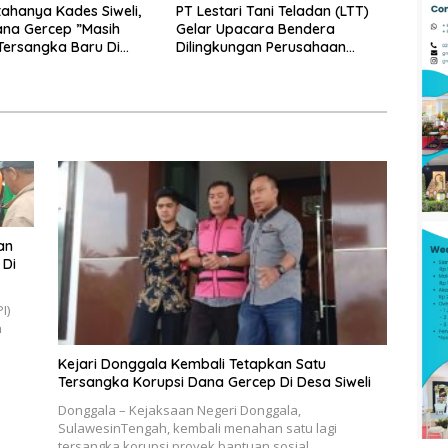
tahanya Kades Siweli,
PT Lestari Tani Teladan (LTT)
na Gercep ”Masih
Gelar Upacara Bendera
ersangka Baru Di
Dilingkungan Perusahaan
gaan Korupsi Dana
Peringati Detik-Detik
.???
Proklamasi Kemerdekaan RI Ke
79
an
 Di
I)
n
Kejari Donggala Kembali Tetapkan Satu
Tersangka Korupsi Dana Gercep Di Desa Siweli
Donggala – Kejaksaan Negeri Donggala,
SulawesinTengah, kembali menahan satu lagi
tersangka korupsi proyek bantuan sosial…