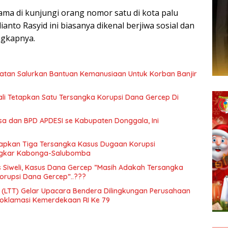
tama di kunjungi orang nomor satu di kota palu
ianto Rasyid ini biasanya dikenal berjiwa sosial dan
ngkapnya.
latan Salurkan Bantuan Kemanusiaan Untuk Korban Banjir
li Tetapkan Satu Tersangka Korupsi Dana Gercep Di
a dan BPD APDESI se Kabupaten Donggala, Ini
tapkan Tiga Tersangka Kasus Dugaan Korupsi
ngkar Kabonga-Salubomba
 Siweli, Kasus Dana Gercep ”Masih Adakah Tersangka
orupsi Dana Gercep”..???
n (LTT) Gelar Upacara Bendera Dilingkungan Perusahaan
Proklamasi Kemerdekaan RI Ke 79