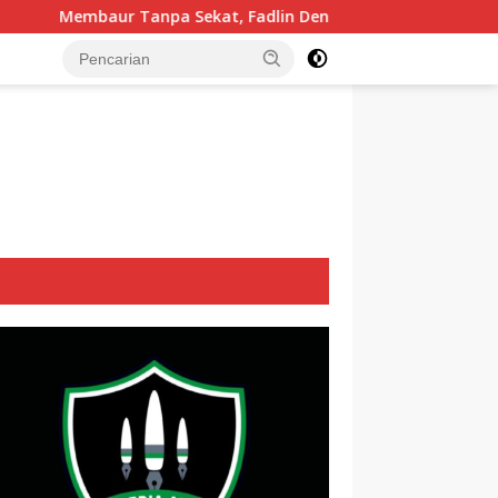
kat, Fadlin Dengarkan Cerita dan Aspirasi Mualaf Desa Poi
tutup