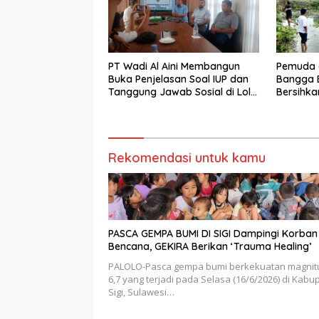
PT Wadi Al Aini Membangun
Pemuda 
Buka Penjelasan Soal IUP dan
Bangga B
Tanggung Jawab Sosial di Loli
Bersihka
Oge
Danau L
Bupati Si
Rekomendasi untuk kamu
PASCA GEMPA BUMI DI SIGI Dampingi Korban
Bencana, GEKIRA Berikan ‘Trauma Healing’
PALOLO-Pasca gempa bumi berkekuatan magnit
6,7 yang terjadi pada Selasa (16/6/2026) di Kabu
Sigi, Sulawesi…