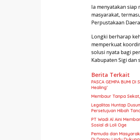
Ia menyatakan siap 
masyarakat, termasu
Perpustakaan Daerah
Longki berharap keh
memperkuat koordin
solusi nyata bagi p
Kabupaten Sigi dan s
Berita Terkait
PASCA GEMPA BUMI DI S
Healing’
Membaur Tanpa Sekat, 
Legalitas Huntap Dusun
Persetujuan Hibah Tan
PT Wadi Al Aini Memba
Sosial di Loli Oge
Pemuda dan Masyaraka
Di Danau Lindu Dukung