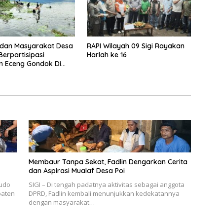
dan Masyarakat Desa
RAPI Wilayah 09 Sigi Rayakan
erpartisipasi
Harlah ke 16
n Eceng Gondok Di
indu Dukung Program
gi
Membaur Tanpa Sekat, Fadlin Dengarkan Cerita
dan Aspirasi Mualaf Desa Poi
udo
SIGI – Di tengah padatnya aktivitas sebagai anggota
paten
DPRD, Fadlin kembali menunjukkan kedekatannya
dengan masyarakat…