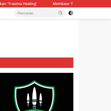
Membaur Tanpa Sekat, Fadlin Dengarkan Cerita dan Aspi
tutup