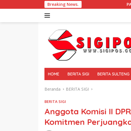
Langsung
Breaking News.
PASCA GEMPA BUMI DI SIG
ke
konten
tutup
HOME
BERITA SIGI
BERITA SULTENG
Beranda
BERITA SIGI
BERITA SIGI
Anggota Komisi II DPR
Komitmen Perjuangkan