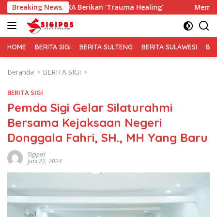
Langsung
IRA Berikan ‘Trauma Healing’
Breaking News.
Membaur Tanpa Sekat, Fa
ke
konten
HOME
BERITA SIGI
BERITA SULTENG
BERITA SULAWESI
BE
Beranda
BERITA SIGI
BERITA SIGI
Pemda Sigi Gelar Silaturahmi
Bersama Kejaksaan Negeri
Donggala Fahri, SH., MH Yang Baru
Sigipos
Juni 22, 2024