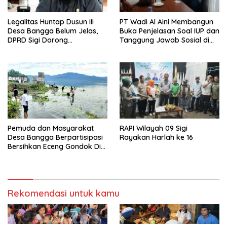
Legalitas Huntap Dusun III
PT Wadi Al Aini Membangun
Desa Bangga Belum Jelas,
Buka Penjelasan Soal IUP dan
DPRD Sigi Dorong
Tanggung Jawab Sosial di
Persetujuan Hibah Tanah
Loli Oge
Pemuda dan Masyarakat
RAPI Wilayah 09 Sigi
Desa Bangga Berpartisipasi
Rayakan Harlah ke 16
Bersihkan Eceng Gondok Di
Danau Lindu Dukung
Program Bupati Sigi
Rekomendasi untuk kamu