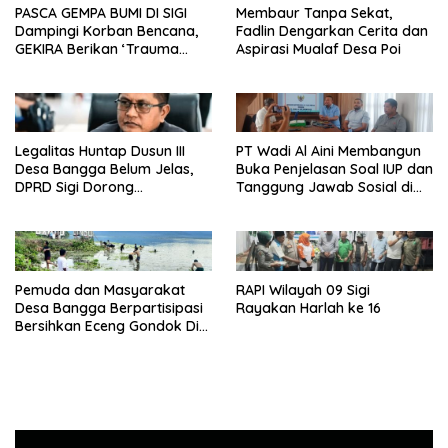
PASCA GEMPA BUMI DI SIGI
Membaur Tanpa Sekat,
Dampingi Korban Bencana,
Fadlin Dengarkan Cerita dan
GEKIRA Berikan ‘Trauma
Aspirasi Mualaf Desa Poi
Healing’
Legalitas Huntap Dusun III
PT Wadi Al Aini Membangun
Desa Bangga Belum Jelas,
Buka Penjelasan Soal IUP dan
DPRD Sigi Dorong
Tanggung Jawab Sosial di
Persetujuan Hibah Tanah
Loli Oge
Pemuda dan Masyarakat
RAPI Wilayah 09 Sigi
Desa Bangga Berpartisipasi
Rayakan Harlah ke 16
Bersihkan Eceng Gondok Di
Danau Lindu Dukung
Program Bupati Sigi