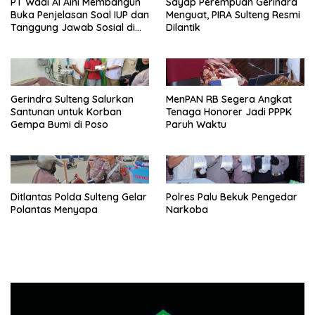
PT Wadi Al Aini Membangun
Sayap Perempuan Gerindra
Buka Penjelasan Soal IUP dan
Menguat, PIRA Sulteng Resmi
Tanggung Jawab Sosial di
Dilantik
Loli Oge
Gerindra Sulteng Salurkan
MenPAN RB Segera Angkat
Santunan untuk Korban
Tenaga Honorer Jadi PPPK
Gempa Bumi di Poso
Paruh Waktu
Ditlantas Polda Sulteng Gelar
Polres Palu Bekuk Pengedar
Polantas Menyapa
Narkoba