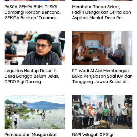
PASCA GEMPA BUMI DI SIGI
Membaur Tanpa Sekat,
Dampingi Korban Bencana,
Fadlin Dengarkan Cerita dan
GEKIRA Berikan ‘Trauma
Aspirasi Mualaf Desa Poi
Healing’
Legalitas Huntap Dusun III
PT Wadi Al Aini Membangun
Desa Bangga Belum Jelas,
Buka Penjelasan Soal IUP dan
DPRD Sigi Dorong
Tanggung Jawab Sosial di
Persetujuan Hibah Tanah
Loli Oge
Pemuda dan Masyarakat
RAPI Wilayah 09 Sigi