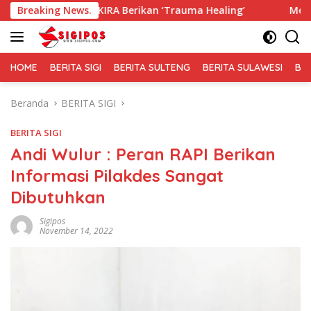
Langsung
EKIRA Berikan ‘Trauma Healing’
Breaking News.
Membaur Tanpa Sekat, 
ke
konten
HOME
BERITA SIGI
BERITA SULTENG
BERITA SULAWESI
BE
Beranda
BERITA SIGI
BERITA SIGI
Andi Wulur : Peran RAPI Berikan
Informasi Pilakdes Sangat
Dibutuhkan
Sigipos
November 14, 2022