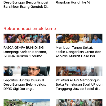
Desa Bangga Berpartisipasi
Rayakan Harlah ke 16
Bersihkan Eceng Gondok Di
Danau Lindu Dukung
Program Bupati Sigi
Rekomendasi untuk kamu
PASCA GEMPA BUMI DI SIGI
Membaur Tanpa Sekat,
Dampingi Korban Bencana,
Fadlin Dengarkan Cerita dan
GEKIRA Berikan ‘Trauma
Aspirasi Mualaf Desa Poi
Healing’
Legalitas Huntap Dusun III
PT Wadi Al Aini Membangun
Desa Bangga Belum Jelas,
Buka Penjelasan Soal IUP dan
DPRD Sigi Dorong
Tanggung Jawab Sosial di
Persetujuan Hibah Tanah
Loli Oge