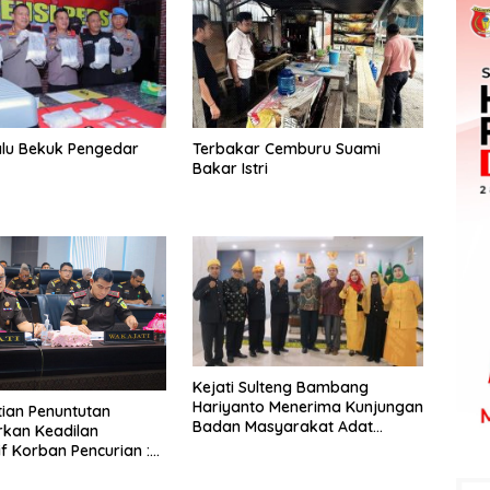
alu Bekuk Pengedar
Terbakar Cemburu Suami
Bakar Istri
Kejati Sulteng Bambang
Hariyanto Menerima Kunjungan
ian Penuntutan
Badan Masyarakat Adat
kan Keadilan
Bangun Komunikasi
if Korban Pencurian :
 Pelaku Karena