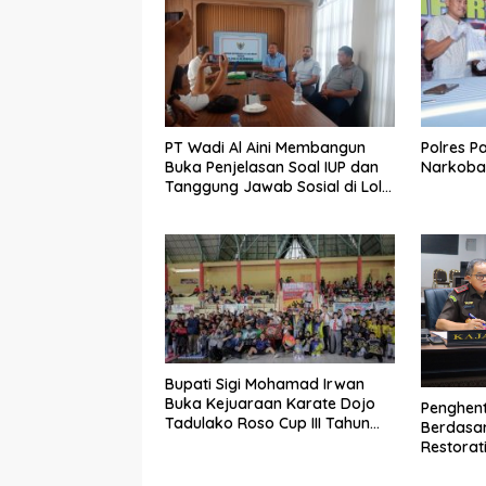
PT Wadi Al Aini Membangun
Polres P
Buka Penjelasan Soal IUP dan
Narkoba
Tanggung Jawab Sosial di Loli
Oge
Bupati Sigi Mohamad Irwan
Buka Kejuaraan Karate Dojo
Penghent
Tadulako Roso Cup III Tahun
Berdasar
2024
Restorat
Maafkan