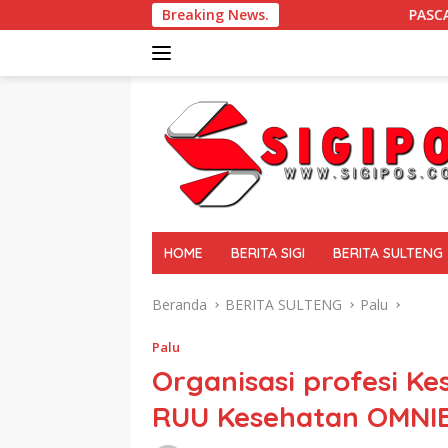
Langsung
Breaking News.
PASCA GEMPA BUMI DI SIGI 
ke
konten
tutup
HOME
BERITA SIGI
BERITA SULTENG
Beranda
BERITA SULTENG
Palu
Palu
Organisasi profesi K
RUU Kesehatan OMNI