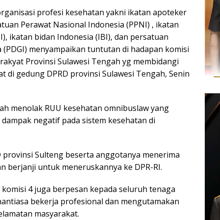
organisasi profesi kesehatan yakni ikatan apoteker
satuan Perawat Nasional Indonesia (PPNI) , ikatan
I), ikatan bidan Indonesia (IBI), dan persatuan
ia (PDGI) menyampaikan tuntutan di hadapan komisi
rakyat Provinsi Sulawesi Tengah yg membidangi
t di gedung DPRD provinsi Sulawesi Tengah, Senin
dalah menolak RUU kesehatan omnibuslaw yang
i dampak negatif pada sistem kesehatan di
 provinsi Sulteng beserta anggotanya menerima
an berjanji untuk meneruskannya ke DPR-RI.
 komisi 4 juga berpesan kepada seluruh tenaga
nantiasa bekerja profesional dan mengutamakan
elamatan masyarakat.