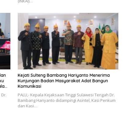
(INKAI)…
Kejati Sulteng Bambang Hariyanto Menerima
lan
Kunjungan Badan Masyarakat Adat Bangun
ku
Komunikasi
alam
PALU,- Kepala Kejaksaan Tinggi Sulawesi Tengah Dr.
 Dr.
Bambang Hariyanto didampingi Asintel, Kasi Penkum
dan Kasi…