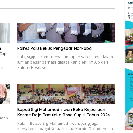
t Oleh Keadaan
 Dalam Menghidupi
anya
n
Polres Palu Bekuk Pengedar Narkoba
 Oge
Palu, sigipos.com– Penyelundupan sabu-sabu dalam
jumlah besar berhasil digagalkan oleh Tim Alo dari
it
Satuan Reserse…
Bupati Sigi Mohamad Irwan Buka Kejuaraan
Karate Dojo Tadulako Roso Cup III Tahun 2024
rumah
Palu, – Bupati Sigi Mohamad Irwan, yang juga
menjabat sebagai Ketua Institut Karate-Do Indonesia