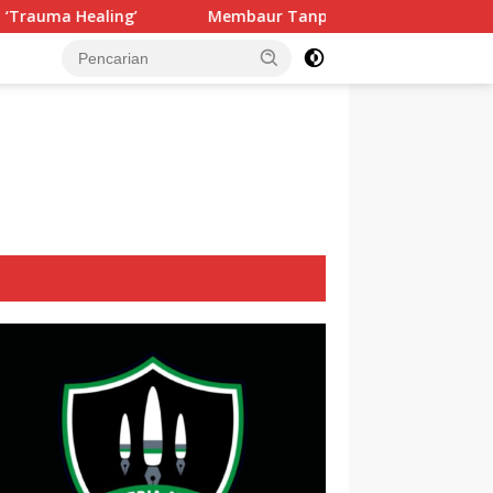
Membaur Tanpa Sekat, Fadlin Dengarkan Cerita dan Aspira
tutup