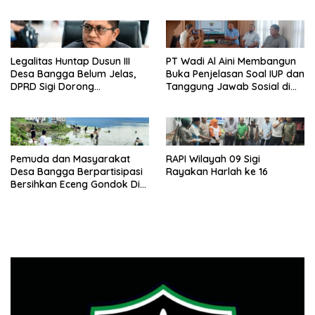
Healing’
Legalitas Huntap Dusun III
PT Wadi Al Aini Membangun
Desa Bangga Belum Jelas,
Buka Penjelasan Soal IUP dan
DPRD Sigi Dorong
Tanggung Jawab Sosial di
Persetujuan Hibah Tanah
Loli Oge
Pemuda dan Masyarakat
RAPI Wilayah 09 Sigi
Desa Bangga Berpartisipasi
Rayakan Harlah ke 16
Bersihkan Eceng Gondok Di
Danau Lindu Dukung
Program Bupati Sigi