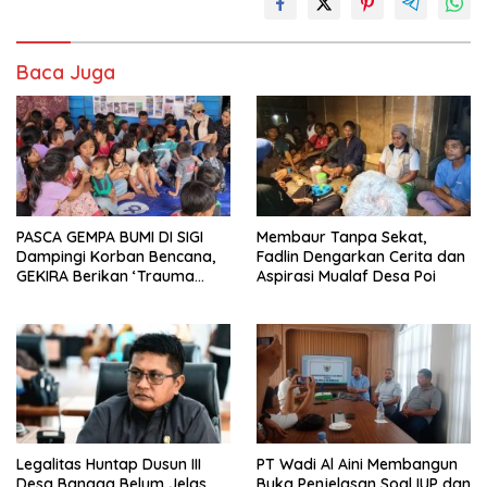
Baca Juga
PASCA GEMPA BUMI DI SIGI
Membaur Tanpa Sekat,
Dampingi Korban Bencana,
Fadlin Dengarkan Cerita dan
GEKIRA Berikan ‘Trauma
Aspirasi Mualaf Desa Poi
Healing’
Legalitas Huntap Dusun III
PT Wadi Al Aini Membangun
Desa Bangga Belum Jelas,
Buka Penjelasan Soal IUP dan