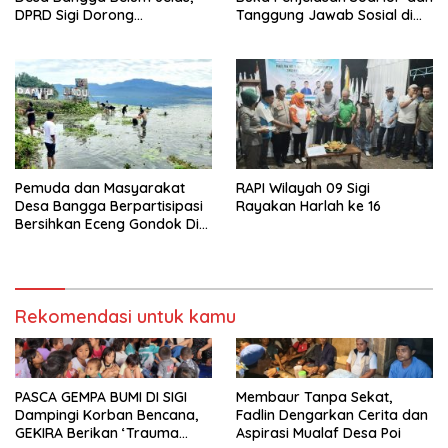
DPRD Sigi Dorong
Tanggung Jawab Sosial di
Persetujuan Hibah Tanah
Loli Oge
Pemuda dan Masyarakat
RAPI Wilayah 09 Sigi
Desa Bangga Berpartisipasi
Rayakan Harlah ke 16
Bersihkan Eceng Gondok Di
Danau Lindu Dukung
Program Bupati Sigi
Rekomendasi untuk kamu
PASCA GEMPA BUMI DI SIGI
Membaur Tanpa Sekat,
Dampingi Korban Bencana,
Fadlin Dengarkan Cerita dan
GEKIRA Berikan ‘Trauma
Aspirasi Mualaf Desa Poi