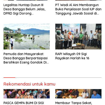
Legalitas Huntap Dusun III
PT Wadi Al Aini Membangun
Desa Bangga Belum Jelas,
Buka Penjelasan Soal IUP dan
DPRD Sigi Dorong
Tanggung Jawab Sosial di
Persetujuan Hibah Tanah
Loli Oge
Pemuda dan Masyarakat
RAPI Wilayah 09 Sigi
Desa Bangga Berpartisipasi
Rayakan Harlah ke 16
Bersihkan Eceng Gondok Di
Danau Lindu Dukung
Program Bupati Sigi
Rekomendasi untuk kamu
PASCA GEMPA BUMI DI SIGI
Membaur Tanpa Sekat,