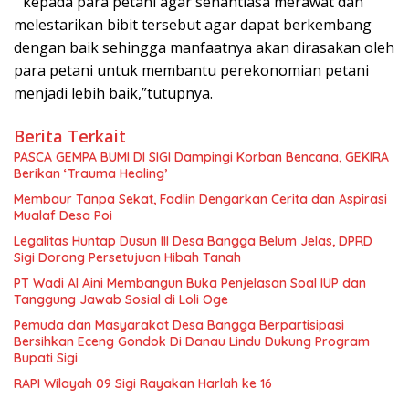
” kepada para petani agar senantiasa merawat dan
melestarikan bibit tersebut agar dapat berkembang
dengan baik sehingga manfaatnya akan dirasakan oleh
para petani untuk membantu perekonomian petani
menjadi lebih baik,”tutupnya.
Berita Terkait
PASCA GEMPA BUMI DI SIGI Dampingi Korban Bencana, GEKIRA
Berikan ‘Trauma Healing’
Membaur Tanpa Sekat, Fadlin Dengarkan Cerita dan Aspirasi
Mualaf Desa Poi
Legalitas Huntap Dusun III Desa Bangga Belum Jelas, DPRD
Sigi Dorong Persetujuan Hibah Tanah
PT Wadi Al Aini Membangun Buka Penjelasan Soal IUP dan
Tanggung Jawab Sosial di Loli Oge
Pemuda dan Masyarakat Desa Bangga Berpartisipasi
Bersihkan Eceng Gondok Di Danau Lindu Dukung Program
Bupati Sigi
RAPI Wilayah 09 Sigi Rayakan Harlah ke 16