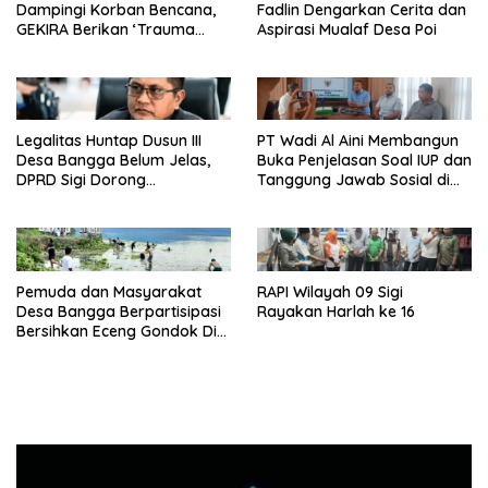
Dampingi Korban Bencana,
Fadlin Dengarkan Cerita dan
GEKIRA Berikan ‘Trauma
Aspirasi Mualaf Desa Poi
Healing’
Legalitas Huntap Dusun III
PT Wadi Al Aini Membangun
Desa Bangga Belum Jelas,
Buka Penjelasan Soal IUP dan
DPRD Sigi Dorong
Tanggung Jawab Sosial di
Persetujuan Hibah Tanah
Loli Oge
Pemuda dan Masyarakat
RAPI Wilayah 09 Sigi
Desa Bangga Berpartisipasi
Rayakan Harlah ke 16
Bersihkan Eceng Gondok Di
Danau Lindu Dukung
Program Bupati Sigi