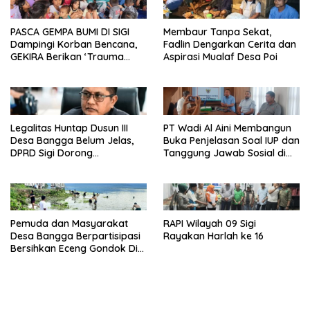
PASCA GEMPA BUMI DI SIGI
Membaur Tanpa Sekat,
Dampingi Korban Bencana,
Fadlin Dengarkan Cerita dan
GEKIRA Berikan ‘Trauma
Aspirasi Mualaf Desa Poi
Healing’
Legalitas Huntap Dusun III
PT Wadi Al Aini Membangun
Desa Bangga Belum Jelas,
Buka Penjelasan Soal IUP dan
DPRD Sigi Dorong
Tanggung Jawab Sosial di
Persetujuan Hibah Tanah
Loli Oge
Pemuda dan Masyarakat
RAPI Wilayah 09 Sigi
Desa Bangga Berpartisipasi
Rayakan Harlah ke 16
Bersihkan Eceng Gondok Di
Danau Lindu Dukung
Program Bupati Sigi