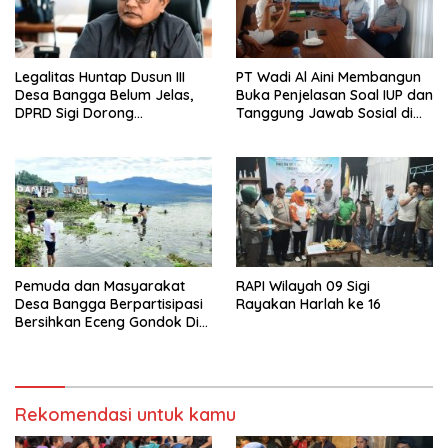
Legalitas Huntap Dusun III
PT Wadi Al Aini Membangun
Desa Bangga Belum Jelas,
Buka Penjelasan Soal IUP dan
DPRD Sigi Dorong
Tanggung Jawab Sosial di
Persetujuan Hibah Tanah
Loli Oge
Pemuda dan Masyarakat
RAPI Wilayah 09 Sigi
Desa Bangga Berpartisipasi
Rayakan Harlah ke 16
Bersihkan Eceng Gondok Di
Danau Lindu Dukung
Program Bupati Sigi
Rekomendasi untuk kamu