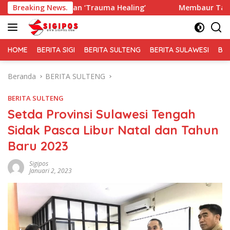
Langsung
rikan ‘Trauma Healing’
Breaking News.
Membaur Tanpa Sekat, Fadlin D
ke
konten
HOME
BERITA SIGI
BERITA SULTENG
BERITA SULAWESI
BE
Beranda
BERITA SULTENG
BERITA SULTENG
Setda Provinsi Sulawesi Tengah
Sidak Pasca Libur Natal dan Tahun
Baru 2023
Sigipos
Januari 2, 2023