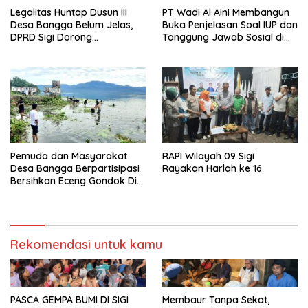
Legalitas Huntap Dusun III
PT Wadi Al Aini Membangun
Desa Bangga Belum Jelas,
Buka Penjelasan Soal IUP dan
DPRD Sigi Dorong
Tanggung Jawab Sosial di
Persetujuan Hibah Tanah
Loli Oge
Pemuda dan Masyarakat
RAPI Wilayah 09 Sigi
Desa Bangga Berpartisipasi
Rayakan Harlah ke 16
Bersihkan Eceng Gondok Di
Danau Lindu Dukung
Program Bupati Sigi
Rekomendasi untuk kamu
PASCA GEMPA BUMI DI SIGI
Membaur Tanpa Sekat,