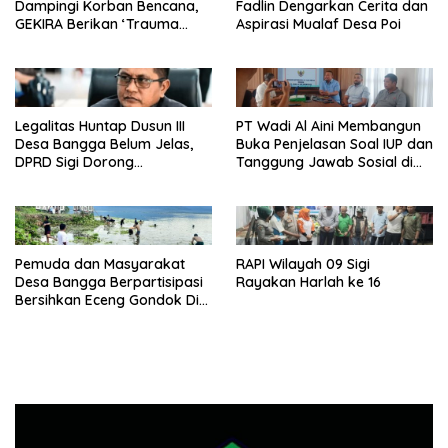
Dampingi Korban Bencana,
Fadlin Dengarkan Cerita dan
GEKIRA Berikan ‘Trauma
Aspirasi Mualaf Desa Poi
Healing’
Legalitas Huntap Dusun III
PT Wadi Al Aini Membangun
Desa Bangga Belum Jelas,
Buka Penjelasan Soal IUP dan
DPRD Sigi Dorong
Tanggung Jawab Sosial di
Persetujuan Hibah Tanah
Loli Oge
Pemuda dan Masyarakat
RAPI Wilayah 09 Sigi
Desa Bangga Berpartisipasi
Rayakan Harlah ke 16
Bersihkan Eceng Gondok Di
Danau Lindu Dukung
Program Bupati Sigi