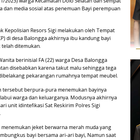
5/1/2023) warga Kecamatan Dolo Selatan dan sempat
gga dan media sosial atas penemuan Bayi perempuan
hak Kepolisian Resors Sigi melakukan oleh Tempat
KP) di desa Balongga akhirnya ibu kandung bayi
telah ditemukan.
anita berinisial FA (22) warga Desa Balongga
tan disebabkan karena takut malu sehingga tega
ibelakang pekarangan rumahnya tempat meubel.
un tersebut berpura-pura menemukan bayinya
labui warga dan keluarganya. Modusnya akhirnya
ri unit idintefikasi Sat Reskirim Polres Sigi
.
tim menemukan jeket berwarna merah muda yang
mbungkus bayi bersama ari-ari bayi, Namun saat