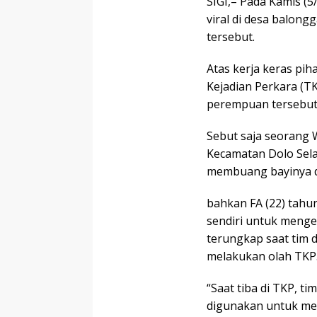
SIGI,– Pada Kamis (
viral di desa balon
tersebut.
Atas kerja keras pi
Kejadian Perkara (T
perempuan tersebut 
Sebut saja seorang W
Kecamatan Dolo Sela
membuang bayinya d
bahkan FA (22) tah
sendiri untuk menge
terungkap saat tim da
melakukan olah TKP
“Saat tiba di TKP, 
digunakan untuk me