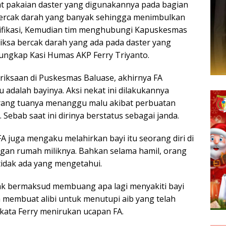
at pakaian daster yang digunakannya pada bagian
bercak darah yang banyak sehingga menimbulkan
tifikasi, Kemudian tim menghubungi Kapuskesmas
ksa bercak darah yang ada pada daster yang
 ungkap Kasi Humas AKP Ferry Triyanto.
riksaan di Puskesmas Baluase, akhirnya FA
tu adalah bayinya. Aksi nekat ini dilakukannya
orang tuanya menanggu malu akibat perbuatan
 Sebab saat ini dirinya berstatus sebagai janda.
A juga mengaku melahirkan bayi itu seorang diri di
gan rumah miliknya. Bahkan selama hamil, orang
tidak ada yang mengetahui.
dak bermaksud membuang apa lagi menyakiti bayi
a membuat alibi untuk menutupi aib yang telah
”kata Ferry menirukan ucapan FA.