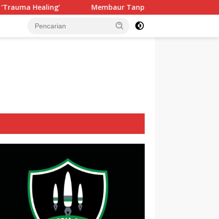
Membaur Tanpa Sekat, Fadlin Dengarkan Cerita dan Aspirasi
tutup