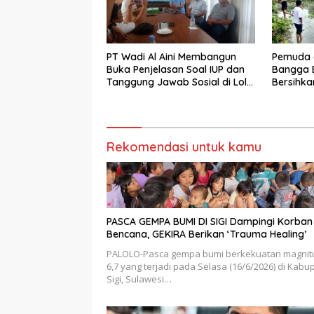
PT Wadi Al Aini Membangun
Pemuda 
Buka Penjelasan Soal IUP dan
Bangga B
Tanggung Jawab Sosial di Loli
Bersihka
Oge
Danau L
Bupati Si
Rekomendasi untuk kamu
PASCA GEMPA BUMI DI SIGI Dampingi Korban
Bencana, GEKIRA Berikan ‘Trauma Healing’
PALOLO-Pasca gempa bumi berkekuatan magnit
6,7 yang terjadi pada Selasa (16/6/2026) di Kabu
Sigi, Sulawesi…