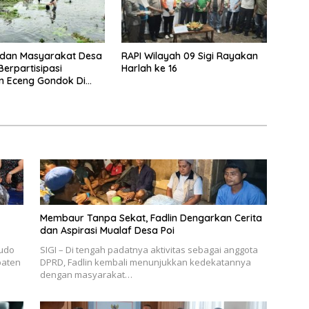
dan Masyarakat Desa
RAPI Wilayah 09 Sigi Rayakan
erpartisipasi
Harlah ke 16
n Eceng Gondok Di
indu Dukung Program
gi
Membaur Tanpa Sekat, Fadlin Dengarkan Cerita
dan Aspirasi Mualaf Desa Poi
udo
SIGI – Di tengah padatnya aktivitas sebagai anggota
paten
DPRD, Fadlin kembali menunjukkan kedekatannya
dengan masyarakat…