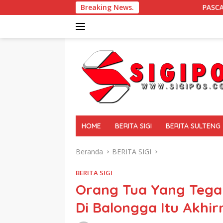
Langsung
Breaking News.
PASCA GEMPA BUMI DI SIGI Dam
ke
konten
tutup
HOME
BERITA SIGI
BERITA SULTENG
Beranda
BERITA SIGI
BERITA SIGI
Orang Tua Yang Teg
Di Balongga Itu Akhi