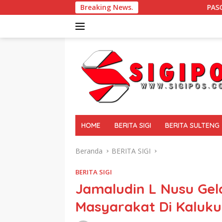
Langsung
Breaking News.
PASCA GEMPA BUMI DI SIGI D
ke
konten
tutup
HOME
BERITA SIGI
BERITA SULTENG
Beranda
BERITA SIGI
BERITA SIGI
Jamaludin L Nusu Gela
Masyarakat Di Kaluku