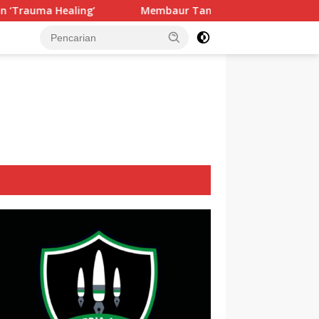
Membaur Tanpa Sekat, Fadlin Dengarkan Cerita dan Aspira
tutup