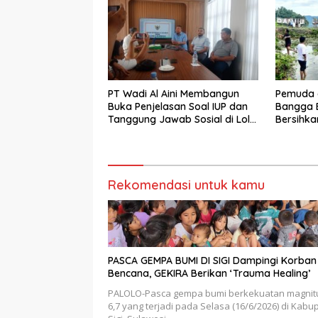
PT Wadi Al Aini Membangun
Pemuda 
Buka Penjelasan Soal IUP dan
Bangga B
Tanggung Jawab Sosial di Loli
Bersihka
Oge
Danau L
Bupati Si
Rekomendasi untuk kamu
PASCA GEMPA BUMI DI SIGI Dampingi Korban
Bencana, GEKIRA Berikan ‘Trauma Healing’
PALOLO-Pasca gempa bumi berkekuatan magnit
6,7 yang terjadi pada Selasa (16/6/2026) di Kabu