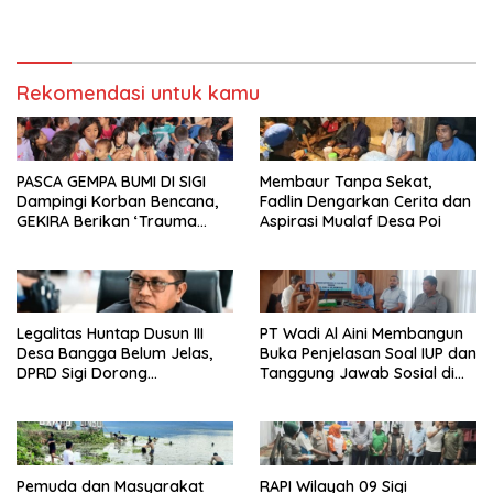
Danau Lindu Dukung
Program Bupati Sigi
Rekomendasi untuk kamu
PASCA GEMPA BUMI DI SIGI
Membaur Tanpa Sekat,
Dampingi Korban Bencana,
Fadlin Dengarkan Cerita dan
GEKIRA Berikan ‘Trauma
Aspirasi Mualaf Desa Poi
Healing’
Legalitas Huntap Dusun III
PT Wadi Al Aini Membangun
Desa Bangga Belum Jelas,
Buka Penjelasan Soal IUP dan
DPRD Sigi Dorong
Tanggung Jawab Sosial di
Persetujuan Hibah Tanah
Loli Oge
Pemuda dan Masyarakat
RAPI Wilayah 09 Sigi