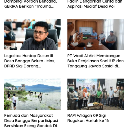
Dampingi Korban Bencana,
Fadlin Dengarkan Cerita dan
GEKIRA Berikan ‘Trauma
Aspirasi Mualaf Desa Poi
Healing’
Legalitas Huntap Dusun III
PT Wadi Al Aini Membangun
Desa Bangga Belum Jelas,
Buka Penjelasan Soal IUP dan
DPRD Sigi Dorong
Tanggung Jawab Sosial di
Persetujuan Hibah Tanah
Loli Oge
Pemuda dan Masyarakat
RAPI Wilayah 09 Sigi
Desa Bangga Berpartisipasi
Rayakan Harlah ke 16
Bersihkan Eceng Gondok Di