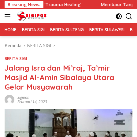
Langsung
n ‘Trauma Healing’
Breaking News.
Membaur Tanpa Sekat, Fadlin Denga
ke
konten
HOME
BERITA SIGI
BERITA SULTENG
BERITA SULAWESI
BE
Beranda
BERITA SIGI
BERITA SIGI
Jalang Isra dan Mi’raj, Ta’mir
Masjid Al-Amin Sibalaya Utara
Gelar Musyawarah
Sigipos
Februari 14, 2023