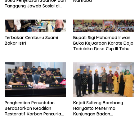
Buka Penjelasan Soal IUP dan
Narkoba
Tanggung Jawab Sosial di
Loli Oge
Terbakar Cemburu Suami
Bupati Sigi Mohamad Irwan
Bakar Istri
Buka Kejuaraan Karate Dojo
Tadulako Roso Cup III Tahun
2024
Kejati Sulteng Bambang
Penghentian Penuntutan
Hariyanto Menerima
Berdasarkan Keadilan
Kunjungan Badan
Restoratif Korban Pencurian :
Masyarakat Adat Bangun
Maafkan Pelaku Karena
Komunikasi
Terhimpit Oleh Keadaan
Ekonomi Dalam Menghidupi
Keluarganya