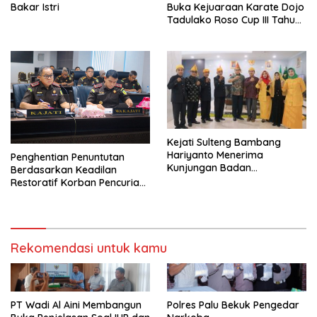
Bakar Istri
Buka Kejuaraan Karate Dojo
Tadulako Roso Cup III Tahun
2024
Kejati Sulteng Bambang
Hariyanto Menerima
Penghentian Penuntutan
Kunjungan Badan
Berdasarkan Keadilan
Masyarakat Adat Bangun
Restoratif Korban Pencurian :
Komunikasi
Maafkan Pelaku Karena
Terhimpit Oleh Keadaan
Ekonomi Dalam Menghidupi
Keluarganya
Rekomendasi untuk kamu
PT Wadi Al Aini Membangun
Polres Palu Bekuk Pengedar