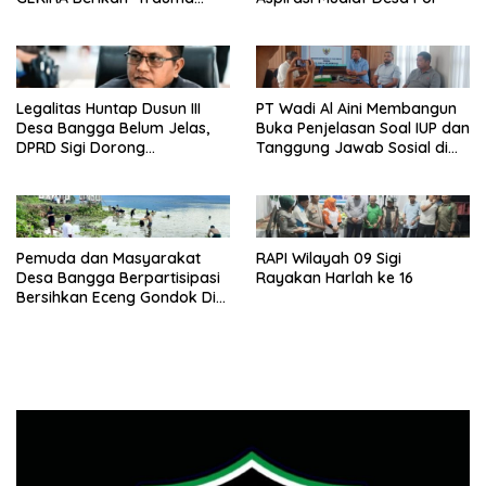
Healing’
Legalitas Huntap Dusun III
PT Wadi Al Aini Membangun
Desa Bangga Belum Jelas,
Buka Penjelasan Soal IUP dan
DPRD Sigi Dorong
Tanggung Jawab Sosial di
Persetujuan Hibah Tanah
Loli Oge
Pemuda dan Masyarakat
RAPI Wilayah 09 Sigi
Desa Bangga Berpartisipasi
Rayakan Harlah ke 16
Bersihkan Eceng Gondok Di
Danau Lindu Dukung
Program Bupati Sigi