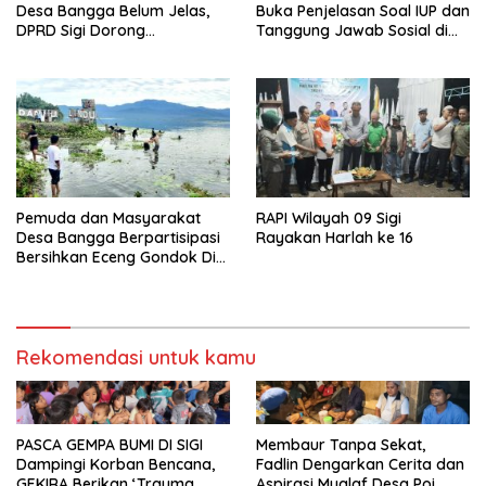
Desa Bangga Belum Jelas,
Buka Penjelasan Soal IUP dan
DPRD Sigi Dorong
Tanggung Jawab Sosial di
Persetujuan Hibah Tanah
Loli Oge
Pemuda dan Masyarakat
RAPI Wilayah 09 Sigi
Desa Bangga Berpartisipasi
Rayakan Harlah ke 16
Bersihkan Eceng Gondok Di
Danau Lindu Dukung
Program Bupati Sigi
Rekomendasi untuk kamu
PASCA GEMPA BUMI DI SIGI
Membaur Tanpa Sekat,
Dampingi Korban Bencana,
Fadlin Dengarkan Cerita dan
GEKIRA Berikan ‘Trauma
Aspirasi Mualaf Desa Poi