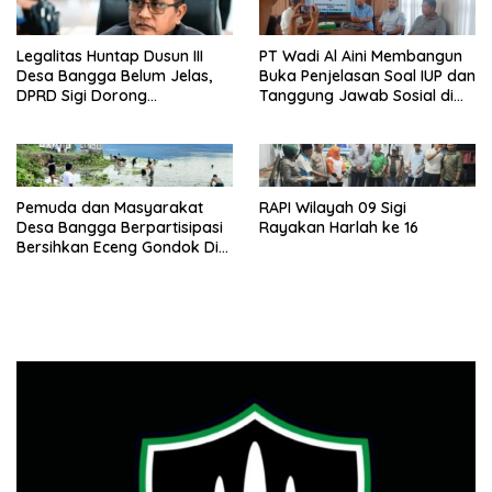
Legalitas Huntap Dusun III
PT Wadi Al Aini Membangun
Desa Bangga Belum Jelas,
Buka Penjelasan Soal IUP dan
DPRD Sigi Dorong
Tanggung Jawab Sosial di
Persetujuan Hibah Tanah
Loli Oge
Pemuda dan Masyarakat
RAPI Wilayah 09 Sigi
Desa Bangga Berpartisipasi
Rayakan Harlah ke 16
Bersihkan Eceng Gondok Di
Danau Lindu Dukung
Program Bupati Sigi