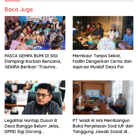
Baca Juga
PASCA GEMPA BUMI DI SIGI
Membaur Tanpa Sekat,
Dampingi Korban Bencana,
Fadlin Dengarkan Cerita dan
GEKIRA Berikan ‘Trauma
Aspirasi Mualaf Desa Poi
Healing’
Legalitas Huntap Dusun III
PT Wadi Al Aini Membangun
Desa Bangga Belum Jelas,
Buka Penjelasan Soal IUP dan
DPRD Sigi Dorong
Tanggung Jawab Sosial di
Persetujuan Hibah Tanah
Loli Oge