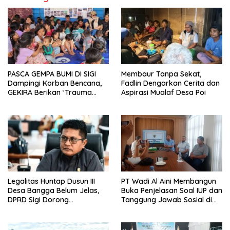
PASCA GEMPA BUMI DI SIGI
Membaur Tanpa Sekat,
Dampingi Korban Bencana,
Fadlin Dengarkan Cerita dan
GEKIRA Berikan ‘Trauma
Aspirasi Mualaf Desa Poi
Healing’
Legalitas Huntap Dusun III
PT Wadi Al Aini Membangun
Desa Bangga Belum Jelas,
Buka Penjelasan Soal IUP dan
DPRD Sigi Dorong
Tanggung Jawab Sosial di
Persetujuan Hibah Tanah
Loli Oge