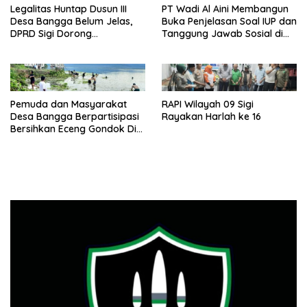
Legalitas Huntap Dusun III
PT Wadi Al Aini Membangun
Desa Bangga Belum Jelas,
Buka Penjelasan Soal IUP dan
DPRD Sigi Dorong
Tanggung Jawab Sosial di
Persetujuan Hibah Tanah
Loli Oge
Pemuda dan Masyarakat
RAPI Wilayah 09 Sigi
Desa Bangga Berpartisipasi
Rayakan Harlah ke 16
Bersihkan Eceng Gondok Di
Danau Lindu Dukung
Program Bupati Sigi