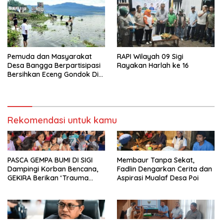
Pemuda dan Masyarakat
RAPI Wilayah 09 Sigi
Desa Bangga Berpartisipasi
Rayakan Harlah ke 16
Bersihkan Eceng Gondok Di
Danau Lindu Dukung
Program Bupati Sigi
Rekomendasi untuk kamu
PASCA GEMPA BUMI DI SIGI
Membaur Tanpa Sekat,
Dampingi Korban Bencana,
Fadlin Dengarkan Cerita dan
GEKIRA Berikan ‘Trauma
Aspirasi Mualaf Desa Poi
Healing’