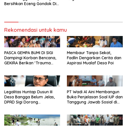
Bersihkan Eceng Gondok Di
Danau Lindu Dukung
Program Bupati Sigi
Rekomendasi untuk kamu
PASCA GEMPA BUMI DI SIGI
Membaur Tanpa Sekat,
Dampingi Korban Bencana,
Fadlin Dengarkan Cerita dan
GEKIRA Berikan ‘Trauma
Aspirasi Mualaf Desa Poi
Healing’
Legalitas Huntap Dusun III
PT Wadi Al Aini Membangun
Desa Bangga Belum Jelas,
Buka Penjelasan Soal IUP dan
DPRD Sigi Dorong
Tanggung Jawab Sosial di
Persetujuan Hibah Tanah
Loli Oge