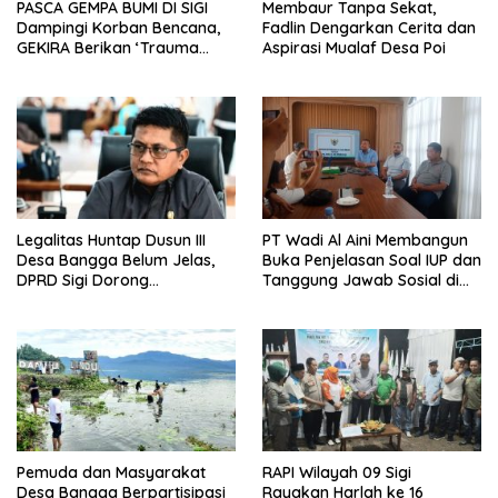
PASCA GEMPA BUMI DI SIGI
Membaur Tanpa Sekat,
Dampingi Korban Bencana,
Fadlin Dengarkan Cerita dan
GEKIRA Berikan ‘Trauma
Aspirasi Mualaf Desa Poi
Healing’
Legalitas Huntap Dusun III
PT Wadi Al Aini Membangun
Desa Bangga Belum Jelas,
Buka Penjelasan Soal IUP dan
DPRD Sigi Dorong
Tanggung Jawab Sosial di
Persetujuan Hibah Tanah
Loli Oge
Pemuda dan Masyarakat
RAPI Wilayah 09 Sigi
Desa Bangga Berpartisipasi
Rayakan Harlah ke 16