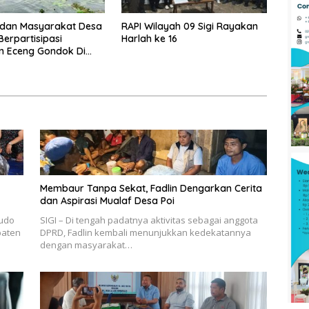
dan Masyarakat Desa
RAPI Wilayah 09 Sigi Rayakan
erpartisipasi
Harlah ke 16
n Eceng Gondok Di
indu Dukung Program
gi
Membaur Tanpa Sekat, Fadlin Dengarkan Cerita
dan Aspirasi Mualaf Desa Poi
udo
SIGI – Di tengah padatnya aktivitas sebagai anggota
paten
DPRD, Fadlin kembali menunjukkan kedekatannya
dengan masyarakat…