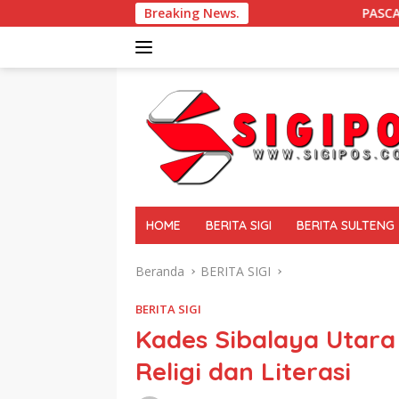
Langsung
Breaking News.
PASCA GEMPA BUMI DI SIGI 
ke
konten
tutup
HOME
BERITA SIGI
BERITA SULTENG
Beranda
BERITA SIGI
BERITA SIGI
Kades Sibalaya Utar
Religi dan Literasi