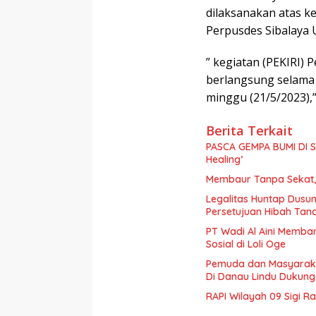
dilaksanakan atas k
Perpusdes Sibalaya 
” kegiatan (PEKIRI) P
berlangsung selama 
minggu (21/5/2023),”
Berita Terkait
PASCA GEMPA BUMI DI S
Healing’
Membaur Tanpa Sekat, 
Legalitas Huntap Dusun
Persetujuan Hibah Tan
PT Wadi Al Aini Memba
Sosial di Loli Oge
Pemuda dan Masyaraka
Di Danau Lindu Dukung
RAPI Wilayah 09 Sigi R