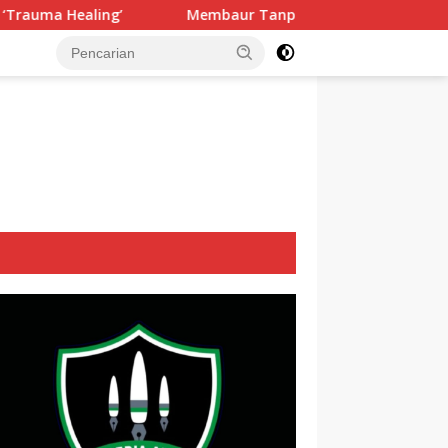
Membaur Tanpa Sekat, Fadlin Dengarkan Cerita dan Aspira
tutup