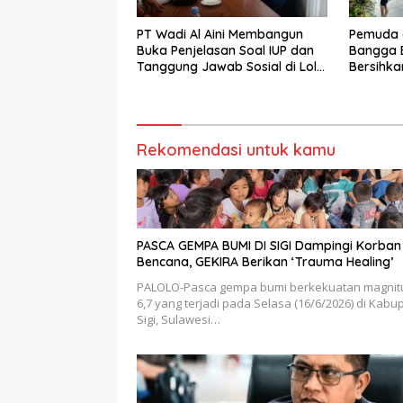
PT Wadi Al Aini Membangun
Pemuda 
Buka Penjelasan Soal IUP dan
Bangga B
Tanggung Jawab Sosial di Loli
Bersihka
Oge
Danau L
Bupati Si
Rekomendasi untuk kamu
PASCA GEMPA BUMI DI SIGI Dampingi Korban
Bencana, GEKIRA Berikan ‘Trauma Healing’
PALOLO-Pasca gempa bumi berkekuatan magnit
6,7 yang terjadi pada Selasa (16/6/2026) di Kabu
Sigi, Sulawesi…