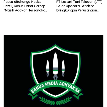
Pasca ditahanya Kades
PT Lestari Tani Teladan (LTT)
Siweli, Kasus Dana Gercep
Gelar Upacara Bendera
”Masih Adakah Tersangka
Dilingkungan Perusahaan
Baru Di Balik Dugaan Korupsi
Peringati Detik-Detik
Dana Gercep”..???
Proklamasi Kemerdekaan RI
Ke 79