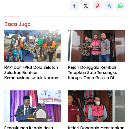
Baca Juga
RAPI Dan FPRB Dolo Selatan
Kejari Donggala Kembali
Salurkan Bantuan
Tetapkan Satu Tersangka
Kemanusiaan Untuk Korban
Korupsi Dana Gercep Di
Banjir Bandang Di Wombo
Desa Siweli
Pengukuhan kepala desa
Kejari Donggala Menetapkan