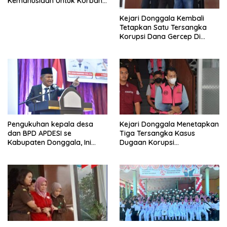
Kemanusiaan Untuk Korban
Banjir Bandang Di Wombo
Kejari Donggala Kembali
Tetapkan Satu Tersangka
Korupsi Dana Gercep Di
Desa Siweli
Pengukuhan kepala desa
Kejari Donggala Menetapkan
dan BPD APDESI se
Tiga Tersangka Kasus
Kabupaten Donggala, Ini
Dugaan Korupsi
Disampaikan Gubernur
pembangunan jalan lingkar
Kabonga-Salubomba