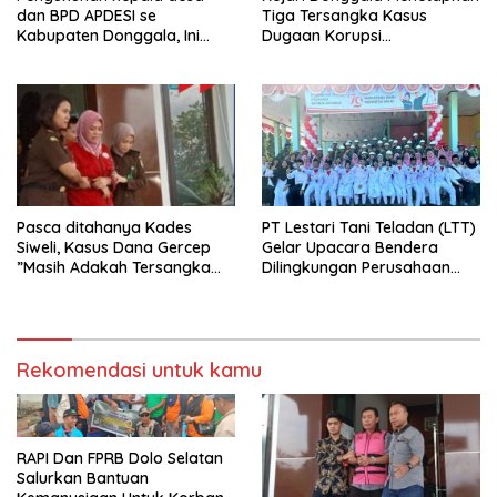
dan BPD APDESI se
Tiga Tersangka Kasus
Kabupaten Donggala, Ini
Dugaan Korupsi
Disampaikan Gubernur
pembangunan jalan lingkar
Kabonga-Salubomba
Pasca ditahanya Kades
PT Lestari Tani Teladan (LTT)
Siweli, Kasus Dana Gercep
Gelar Upacara Bendera
”Masih Adakah Tersangka
Dilingkungan Perusahaan
Baru Di Balik Dugaan Korupsi
Peringati Detik-Detik
Dana Gercep”..???
Proklamasi Kemerdekaan RI
Ke 79
Rekomendasi untuk kamu
RAPI Dan FPRB Dolo Selatan
Salurkan Bantuan