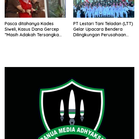
Pasca ditahanya Kades
PT Lestari Tani Teladan (LTT)
Siweli, Kasus Dana Gercep
Gelar Upacara Bendera
”Masih Adakah Tersangka
Dilingkungan Perusahaan
Baru Di Balik Dugaan Korupsi
Peringati Detik-Detik
Dana Gercep”..???
Proklamasi Kemerdekaan RI
Ke 79