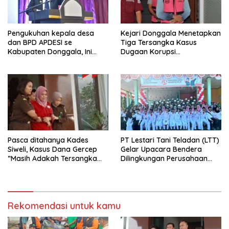
Pengukuhan kepala desa
Kejari Donggala Menetapkan
dan BPD APDESI se
Tiga Tersangka Kasus
Kabupaten Donggala, Ini
Dugaan Korupsi
Disampaikan Gubernur
pembangunan jalan lingkar
Kabonga-Salubomba
Pasca ditahanya Kades
PT Lestari Tani Teladan (LTT)
Siweli, Kasus Dana Gercep
Gelar Upacara Bendera
”Masih Adakah Tersangka
Dilingkungan Perusahaan
Baru Di Balik Dugaan Korupsi
Peringati Detik-Detik
Dana Gercep”..???
Proklamasi Kemerdekaan RI
Ke 79
Rekomendasi untuk kamu