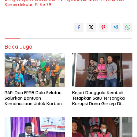
Kemerdekaan RI Ke 79
Baca Juga
RAPI Dan FPRB Dolo Selatan
Kejari Donggala Kembali
Salurkan Bantuan
Tetapkan Satu Tersangka
Kemanusiaan Untuk Korban
Korupsi Dana Gercep Di
Banjir Bandang Di Wombo
Desa Siweli