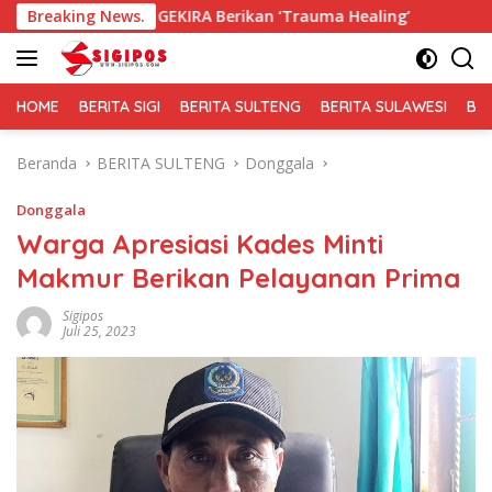
Langsung
 GEKIRA Berikan ‘Trauma Healing’
Breaking News.
Membaur Tanpa Sekat
ke
konten
HOME
BERITA SIGI
BERITA SULTENG
BERITA SULAWESI
BE
Beranda
BERITA SULTENG
Donggala
Donggala
Warga Apresiasi Kades Minti
Makmur Berikan Pelayanan Prima
Sigipos
Juli 25, 2023