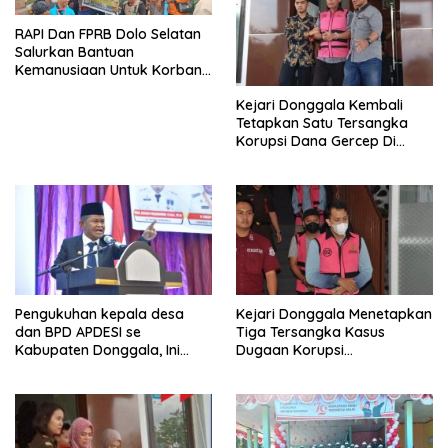
RAPI Dan FPRB Dolo Selatan
Salurkan Bantuan
Kemanusiaan Untuk Korban
Banjir Bandang Di Wombo
Kejari Donggala Kembali
Tetapkan Satu Tersangka
Korupsi Dana Gercep Di
Desa Siweli
Pengukuhan kepala desa
Kejari Donggala Menetapkan
dan BPD APDESI se
Tiga Tersangka Kasus
Kabupaten Donggala, Ini
Dugaan Korupsi
Disampaikan Gubernur
pembangunan jalan lingkar
Kabonga-Salubomba