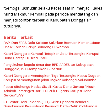
“Semoga Kasnudin selaku Kades saat ini menjadi Kades
Minti Makmur kembali pada periode mendatang dan
menjadi contoh terbaik di Kabupaten Donggala,”
tutupnya.
Berita Terkait
RAPI Dan FPRB Dolo Selatan Salurkan Bantuan Kemanusiaan
Untuk Korban Banjir Bandang Di Wombo
Kejari Donggala Kembali Tetapkan Satu Tersangka Korupsi
Dana Gercep Di Desa Siweli
Pengukuhan kepala desa dan BPD APDESI se Kabupaten
Donggala, Ini Disampaikan Gubernur
Kejari Donggala Menetapkan Tiga Tersangka Kasus Dugaan
Korupsi pembangunan jalan lingkar Kabonga-Salubomba
Pasca ditahanya Kades Siweli, Kasus Dana Gercep ”Masih
Adakah Tersangka Baru Di Balik Dugaan Korupsi Dana
Gercep”..???
PT Lestari Tani Teladan (LTT) Gelar Upacara Bendera
Dilingkungan Perusahaan Peringati Detik-Detik Proklamasi