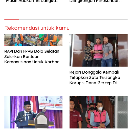
”Masih Adakah Tersangka
Dilingkungan Perusahaan
Baru Di Balik Dugaan Korupsi
Peringati Detik-Detik
Dana Gercep”..???
Proklamasi Kemerdekaan RI
Ke 79
Rekomendasi untuk kamu
RAPI Dan FPRB Dolo Selatan
Salurkan Bantuan
Kemanusiaan Untuk Korban
Banjir Bandang Di Wombo
Kejari Donggala Kembali
Tetapkan Satu Tersangka
Korupsi Dana Gercep Di
Desa Siweli