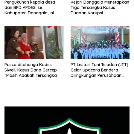
Pengukuhan kepala desa
Kejari Donggala Menetapkan
dan BPD APDESI se
Tiga Tersangka Kasus
Kabupaten Donggala, Ini
Dugaan Korupsi
Disampaikan Gubernur
pembangunan jalan lingkar
Kabonga-Salubomba
Pasca ditahanya Kades
PT Lestari Tani Teladan (LTT)
Siweli, Kasus Dana Gercep
Gelar Upacara Bendera
”Masih Adakah Tersangka
Dilingkungan Perusahaan
Baru Di Balik Dugaan Korupsi
Peringati Detik-Detik
Dana Gercep”..???
Proklamasi Kemerdekaan RI
Ke 79