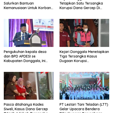
Salurkan Bantuan
Tetapkan Satu Tersangka
Kemanusiaan Untuk Korban
Korupsi Dana Gercep Di
Banjir Bandang Di Wombo
Desa Siweli
Pengukuhan kepala desa
Kejari Donggala Menetapkan
dan BPD APDESI se
Tiga Tersangka Kasus
Kabupaten Donggala, Ini
Dugaan Korupsi
Disampaikan Gubernur
pembangunan jalan lingkar
Kabonga-Salubomba
Pasca ditahanya Kades
PT Lestari Tani Teladan (LTT)
Siweli, Kasus Dana Gercep
Gelar Upacara Bendera