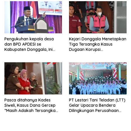
Pengukuhan kepala desa
Kejari Donggala Menetapkan
dan BPD APDESI se
Tiga Tersangka Kasus
Kabupaten Donggala, Ini
Dugaan Korupsi
Disampaikan Gubernur
pembangunan jalan lingkar
Kabonga-Salubomba
Pasca ditahanya Kades
PT Lestari Tani Teladan (LTT)
Siweli, Kasus Dana Gercep
Gelar Upacara Bendera
”Masih Adakah Tersangka
Dilingkungan Perusahaan
Baru Di Balik Dugaan Korupsi
Peringati Detik-Detik
Dana Gercep”..???
Proklamasi Kemerdekaan RI
Ke 79