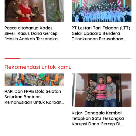
Pasca ditahanya Kades
PT Lestari Tani Teladan (LTT)
Siweli, Kasus Dana Gercep
Gelar Upacara Bendera
”Masih Adakah Tersangka
Dilingkungan Perusahaan
Baru Di Balik Dugaan Korupsi
Peringati Detik-Detik
Dana Gercep”..???
Proklamasi Kemerdekaan RI
Ke 79
Rekomendasi untuk kamu
RAPI Dan FPRB Dolo Selatan
Salurkan Bantuan
Kemanusiaan Untuk Korban
Banjir Bandang Di Wombo
Kejari Donggala Kembali
Tetapkan Satu Tersangka
Korupsi Dana Gercep Di
Desa Siweli