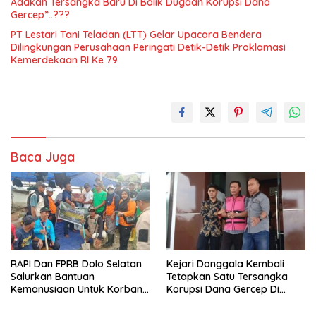
Adakah Tersangka Baru Di Balik Dugaan Korupsi Dana
Gercep”..???
PT Lestari Tani Teladan (LTT) Gelar Upacara Bendera
Dilingkungan Perusahaan Peringati Detik-Detik Proklamasi
Kemerdekaan RI Ke 79
Baca Juga
RAPI Dan FPRB Dolo Selatan
Kejari Donggala Kembali
Salurkan Bantuan
Tetapkan Satu Tersangka
Kemanusiaan Untuk Korban
Korupsi Dana Gercep Di
Banjir Bandang Di Wombo
Desa Siweli