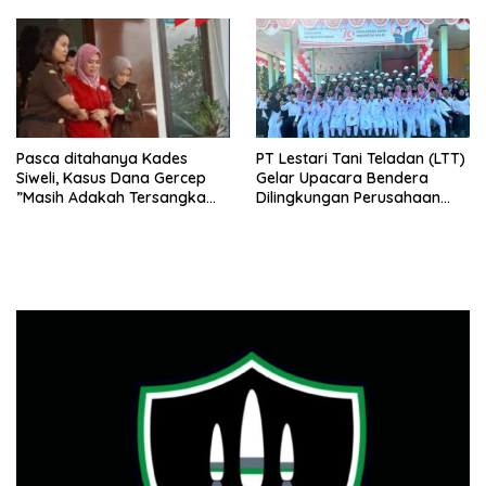
Kabonga-Salubomba
Pasca ditahanya Kades
PT Lestari Tani Teladan (LTT)
Siweli, Kasus Dana Gercep
Gelar Upacara Bendera
”Masih Adakah Tersangka
Dilingkungan Perusahaan
Baru Di Balik Dugaan Korupsi
Peringati Detik-Detik
Dana Gercep”..???
Proklamasi Kemerdekaan RI
Ke 79