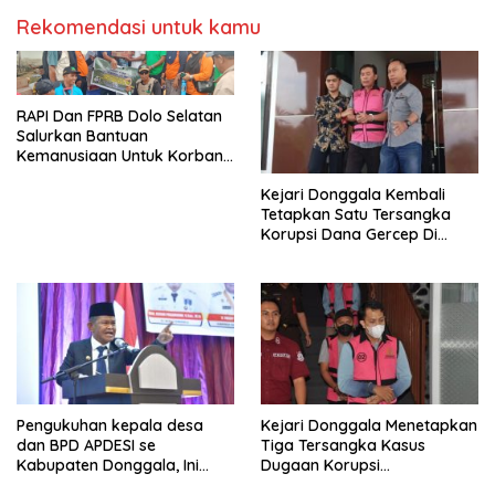
Rekomendasi untuk kamu
RAPI Dan FPRB Dolo Selatan
Salurkan Bantuan
Kemanusiaan Untuk Korban
Banjir Bandang Di Wombo
Kejari Donggala Kembali
Tetapkan Satu Tersangka
Korupsi Dana Gercep Di
Desa Siweli
Pengukuhan kepala desa
Kejari Donggala Menetapkan
dan BPD APDESI se
Tiga Tersangka Kasus
Kabupaten Donggala, Ini
Dugaan Korupsi
Disampaikan Gubernur
pembangunan jalan lingkar