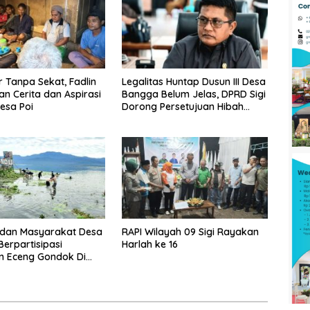
Tanpa Sekat, Fadlin
Legalitas Huntap Dusun III Desa
n Cerita dan Aspirasi
Bangga Belum Jelas, DPRD Sigi
esa Poi
Dorong Persetujuan Hibah
Tanah
dan Masyarakat Desa
RAPI Wilayah 09 Sigi Rayakan
erpartisipasi
Harlah ke 16
n Eceng Gondok Di
indu Dukung Program
gi