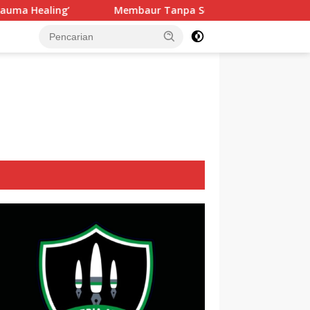
Membaur Tanpa Sekat, Fadlin Dengarkan Cerita dan Aspiras
tutup