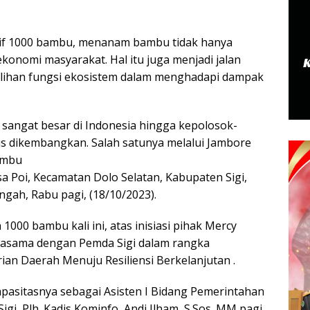
iatif 1000 bambu, menanam bambu tidak hanya
konomi masyarakat. Hal itu juga menjadi jalan
lihan fungsi ekosistem dalam menghadapi dampak
sangat besar di Indonesia hingga kepolosok-
us dikembangkan. Salah satunya melalui Jambore
ambu
a Poi, Kecamatan Dolo Selatan, Kabupaten Sigi,
ngah, Rabu pagi, (18/10/2023).
00 bambu kali ini, atas inisiasi pihak Mercy
jasama dengan Pemda Sigi dalam rangka
an Daerah Menuju Resiliensi Berkelanjutan .
apasitasnya sebagai Asisten I Bidang Pemerintahan
igi, Plh. Kadis Kominfo, Andi Ilham, S.Sos.,MM pagi