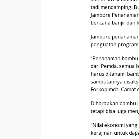
tadi mendampingi Bu
Jambore Penanaman 
bencana banjir dan l
Jambore penanaman 
penguatan program y
“Penanaman bambu m
dari Pemda, semua 
harus ditanami bamb
sambutannya disaksi
Forkopimda, Camat d
Diharapkan bambu in
tetapi bisa juga men
“Nilai ekonomi yan
kerajinan untuk dapa