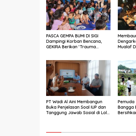
PASCA GEMPA BUMI DI SIGI
Membaur 
Dampingi Korban Bencana,
Dengarka
GEKIRA Berikan ‘Trauma
Mualaf D
Healing’
PT Wadi Al Aini Membangun
Pemuda 
Buka Penjelasan Soal IUP dan
Bangga B
Tanggung Jawab Sosial di Loli
Bersihka
Oge
Danau L
Bupati Si