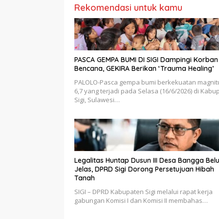
Rekomendasi untuk kamu
PASCA GEMPA BUMI DI SIGI Dampingi Korban
Bencana, GEKIRA Berikan ‘Trauma Healing’
PALOLO-Pasca gempa bumi berkekuatan magnit
6,7 yang terjadi pada Selasa (16/6/2026) di Kabu
Sigi, Sulawesi…
Legalitas Huntap Dusun III Desa Bangga Bel
Jelas, DPRD Sigi Dorong Persetujuan Hibah
Tanah
SIGI – DPRD Kabupaten Sigi melalui rapat kerja
gabungan Komisi I dan Komisi II membahas…