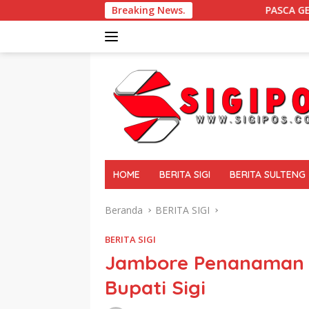
Langsung
Breaking News.
PASCA GEMPA BUMI DI SIGI D
ke
konten
tutup
HOME
BERITA SIGI
BERITA SULTENG
Beranda
BERITA SIGI
BERITA SIGI
Jambore Penanaman 1
Bupati Sigi