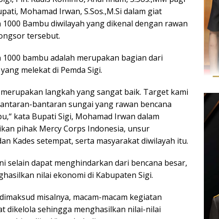
pati, Mohamad Irwan, S.Sos.,M.Si dalam giat
1000 Bambu diwilayah yang dikenal dengan rawan
ongsor tersebut.
1000 bambu adalah merupakan bagian dari
ang melekat di Pemda Sigi.
erupakan langkah yang sangat baik. Target kami
bantaran-bantaran sungai yang rawan bencana
u,“ kata Bupati Sigi, Mohamad Irwan dalam
kan pihak Mercy Corps Indonesia, unsur
an Kades setempat, serta masyarakat diwilayah itu.
i selain dapat menghindarkan dari bencana besar,
ghasilkan nilai ekonomi di Kabupaten Sigi.
g dimaksud misalnya, macam-macam kegiatan
t dikelola sehingga menghasilkan nilai-nilai