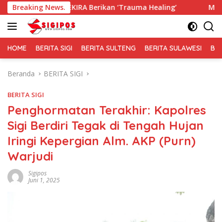
Langsung
GEKIRA Berikan ‘Trauma Healing’
Breaking News.
Membaur Tanpa Sekat,
ke
konten
HOME
BERITA SIGI
BERITA SULTENG
BERITA SULAWESI
BE
Beranda
BERITA SIGI
BERITA SIGI
Penghormatan Terakhir: Kapolres
Sigi Berdiri Tegak di Tengah Hujan
Iringi Kepergian Alm. AKP (Purn)
Warjudi
Sigipos
Juni 1, 2025