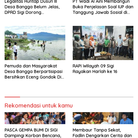
Legalitas Huntap Dusun III
PT Wadi Al Aini Membangun
Desa Bangga Belum Jelas,
Buka Penjelasan Soal IUP dan
DPRD Sigi Dorong
Tanggung Jawab Sosial di
Persetujuan Hibah Tanah
Loli Oge
Pemuda dan Masyarakat
RAPI Wilayah 09 Sigi
Desa Bangga Berpartisipasi
Rayakan Harlah ke 16
Bersihkan Eceng Gondok Di
Danau Lindu Dukung
Program Bupati Sigi
Rekomendasi untuk kamu
PASCA GEMPA BUMI DI SIGI
Membaur Tanpa Sekat,
Dampingi Korban Bencana,
Fadlin Dengarkan Cerita dan