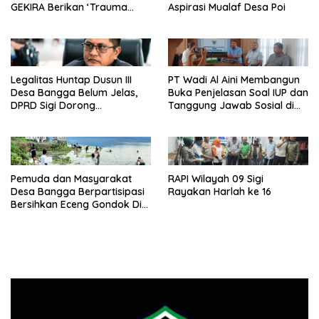
GEKIRA Berikan ‘Trauma
Aspirasi Mualaf Desa Poi
Healing’
Legalitas Huntap Dusun III
PT Wadi Al Aini Membangun
Desa Bangga Belum Jelas,
Buka Penjelasan Soal IUP dan
DPRD Sigi Dorong
Tanggung Jawab Sosial di
Persetujuan Hibah Tanah
Loli Oge
Pemuda dan Masyarakat
RAPI Wilayah 09 Sigi
Desa Bangga Berpartisipasi
Rayakan Harlah ke 16
Bersihkan Eceng Gondok Di
Danau Lindu Dukung
Program Bupati Sigi