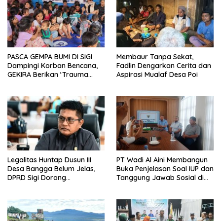
PASCA GEMPA BUMI DI SIGI
Membaur Tanpa Sekat,
Dampingi Korban Bencana,
Fadlin Dengarkan Cerita dan
GEKIRA Berikan ‘Trauma
Aspirasi Mualaf Desa Poi
Healing’
Legalitas Huntap Dusun III
PT Wadi Al Aini Membangun
Desa Bangga Belum Jelas,
Buka Penjelasan Soal IUP dan
DPRD Sigi Dorong
Tanggung Jawab Sosial di
Persetujuan Hibah Tanah
Loli Oge