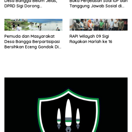
Desa Bangga Belum Jelas,
Buka Penjelasan Soal IUP dan
DPRD Sigi Dorong
Tanggung Jawab Sosial di
Persetujuan Hibah Tanah
Loli Oge
Pemuda dan Masyarakat
RAPI Wilayah 09 Sigi
Desa Bangga Berpartisipasi
Rayakan Harlah ke 16
Bersihkan Eceng Gondok Di
Danau Lindu Dukung
Program Bupati Sigi