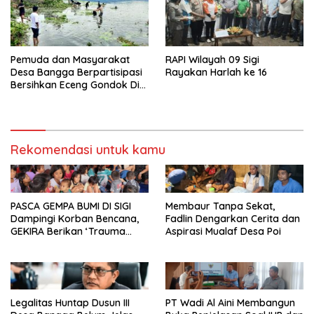
Pemuda dan Masyarakat
RAPI Wilayah 09 Sigi
Desa Bangga Berpartisipasi
Rayakan Harlah ke 16
Bersihkan Eceng Gondok Di
Danau Lindu Dukung
Program Bupati Sigi
Rekomendasi untuk kamu
PASCA GEMPA BUMI DI SIGI
Membaur Tanpa Sekat,
Dampingi Korban Bencana,
Fadlin Dengarkan Cerita dan
GEKIRA Berikan ‘Trauma
Aspirasi Mualaf Desa Poi
Healing’
Legalitas Huntap Dusun III
PT Wadi Al Aini Membangun