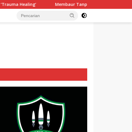
Membaur Tanpa Sekat, Fadlin Dengarkan Cerita dan Aspiras
tutup