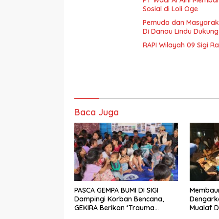
PT Wadi Al Aini Memba
Sosial di Loli Oge
Pemuda dan Masyaraka
Di Danau Lindu Dukung
RAPI Wilayah 09 Sigi R
Baca Juga
PASCA GEMPA BUMI DI SIGI
Membaur 
Dampingi Korban Bencana,
Dengarka
GEKIRA Berikan ‘Trauma
Mualaf D
Healing’