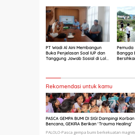
PT Wadi Al Aini Membangun
Pemuda 
Buka Penjelasan Soal IUP dan
Bangga B
Tanggung Jawab Sosial di Loli
Bersihka
Oge
Danau L
Bupati Si
Rekomendasi untuk kamu
PASCA GEMPA BUMI DI SIGI Dampingi Korban
Bencana, GEKIRA Berikan ‘Trauma Healing’
PALOLO-Pasca gempa bumi berkekuatan magnit