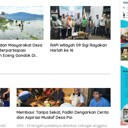
dan Masyarakat Desa
RAPI Wilayah 09 Sigi Rayakan
erpartisipasi
Harlah ke 16
n Eceng Gondok Di
indu Dukung Program
gi
Membaur Tanpa Sekat, Fadlin Dengarkan Cerita
dan Aspirasi Mualaf Desa Poi
udo
SIGI – Di tengah padatnya aktivitas sebagai anggota