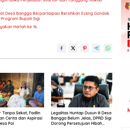
ngun Buka Penjelasan Soal IUP dan Tanggung Jawab
t Desa Bangga Berpartisipasi Bersihkan Eceng Gondok
 Program Bupati Sigi
ayakan Harlah ke 16
Tanpa Sekat, Fadlin
Legalitas Huntap Dusun III Desa
n Cerita dan Aspirasi
Bangga Belum Jelas, DPRD Sigi
esa Poi
Dorong Persetujuan Hibah
Tanah