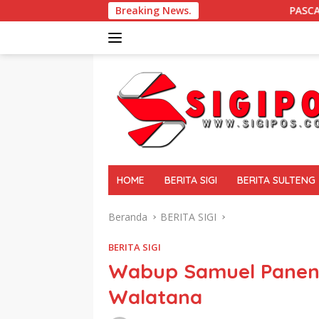
Langsung
Breaking News.
PASCA GEMPA BUMI DI SIGI D
ke
konten
tutup
HOME
BERITA SIGI
BERITA SULTENG
Beranda
BERITA SIGI
BERITA SIGI
Wabup Samuel Panen 
Walatana