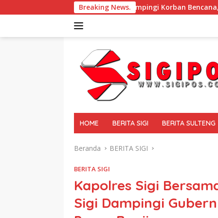
Langsung
 BUMI DI SIGI Dampingi Korban Bencana, GEKIRA Berikan ‘Trau
Breaking News.
ke
konten
tutup
HOME
BERITA SIGI
BERITA SULTENG
Beranda
BERITA SIGI
BERITA SIGI
Kapolres Sigi Bersam
Sigi Dampingi Gubern