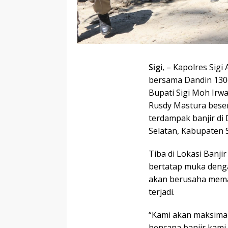
Sigi
, – Kapolres Sigi 
bersama Dandin 1306
Bupati Sigi Moh Irw
Rusdy Mastura bese
terdampak banjir d
Selatan, Kabupaten S
Tiba di Lokasi Banj
bertatap muka den
akan berusaha mema
terjadi.
“Kami akan maksima
bencana banjir kami