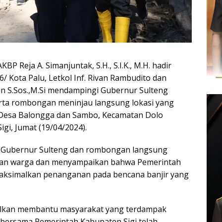
AKBP Reja A. Simanjuntak, S.H., S.I.K., M.H. hadir
/ Kota Palu, Letkol Inf. Rivan Rambudito dan
an S.Sos.,M.Si mendampingi Gubernur Sulteng
rta rombongan meninjau langsung lokasi yang
i Desa Balongga dan Sambo, Kecamatan Dolo
igi, Jumat (19/04/2024).
ir Gubernur Sulteng dan rombongan langsung
gan warga dan menyampaikan bahwa Pemerintah
ksimalkan penanganan pada bencana banjir yang
lkan membantu masyarakat yang terdampak
 bersama Pemerintah Kabupaten Sigi telah