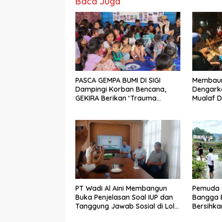
Baca Juga
PASCA GEMPA BUMI DI SIGI
Membaur 
Dampingi Korban Bencana,
Dengarka
GEKIRA Berikan ‘Trauma
Mualaf D
Healing’
PT Wadi Al Aini Membangun
Pemuda 
Buka Penjelasan Soal IUP dan
Bangga B
Tanggung Jawab Sosial di Loli
Bersihka
Oge
Danau L