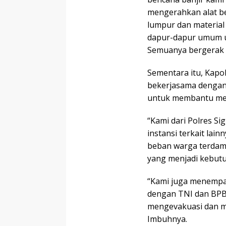
mengerahkan alat b
lumpur dan material
dapur-dapur umum u
Semuanya bergerak s
Sementara itu, Kapo
bekerjasama dengan T
untuk membantu me
“Kami dari Polres S
instansi terkait la
beban warga terdam
yang menjadi kebutu
“Kami juga menempat
dengan TNI dan BPB
mengevakuasi dan me
Imbuhnya.