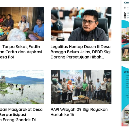
Tanpa Sekat, Fadlin
Legalitas Huntap Dusun III Desa
n Cerita dan Aspirasi
Bangga Belum Jelas, DPRD Sigi
esa Poi
Dorong Persetujuan Hibah
Tanah
dan Masyarakat Desa
RAPI Wilayah 09 Sigi Rayakan
erpartisipasi
Harlah ke 16
n Eceng Gondok Di
indu Dukung Program