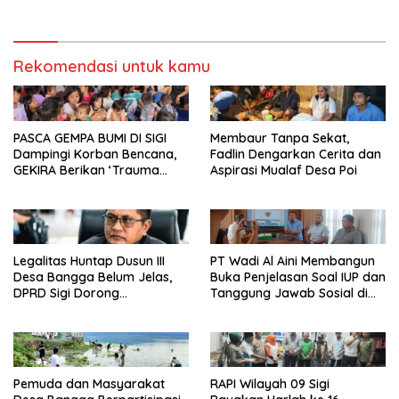
Danau Lindu Dukung
Program Bupati Sigi
Rekomendasi untuk kamu
PASCA GEMPA BUMI DI SIGI
Membaur Tanpa Sekat,
Dampingi Korban Bencana,
Fadlin Dengarkan Cerita dan
GEKIRA Berikan ‘Trauma
Aspirasi Mualaf Desa Poi
Healing’
Legalitas Huntap Dusun III
PT Wadi Al Aini Membangun
Desa Bangga Belum Jelas,
Buka Penjelasan Soal IUP dan
DPRD Sigi Dorong
Tanggung Jawab Sosial di
Persetujuan Hibah Tanah
Loli Oge
Pemuda dan Masyarakat
RAPI Wilayah 09 Sigi