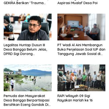
GEKIRA Berikan ‘Trauma
Aspirasi Mualaf Desa Poi
Healing’
Legalitas Huntap Dusun III
PT Wadi Al Aini Membangun
Desa Bangga Belum Jelas,
Buka Penjelasan Soal IUP dan
DPRD Sigi Dorong
Tanggung Jawab Sosial di
Persetujuan Hibah Tanah
Loli Oge
Pemuda dan Masyarakat
RAPI Wilayah 09 Sigi
Desa Bangga Berpartisipasi
Rayakan Harlah ke 16
Bersihkan Eceng Gondok Di