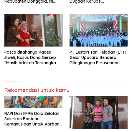
Kabupaten Donggala, Ini
Dugaan Korupsi
Disampaikan Gubernur
pembangunan jalan lingkar
Kabonga-Salubomba
Pasca ditahanya Kades
PT Lestari Tani Teladan (LTT)
Siweli, Kasus Dana Gercep
Gelar Upacara Bendera
”Masih Adakah Tersangka
Dilingkungan Perusahaan
Baru Di Balik Dugaan Korupsi
Peringati Detik-Detik
Dana Gercep”..???
Proklamasi Kemerdekaan RI
Ke 79
Rekomendasi untuk kamu
RAPI Dan FPRB Dolo Selatan
Salurkan Bantuan
Kemanusiaan Untuk Korban
Banjir Bandang Di Wombo