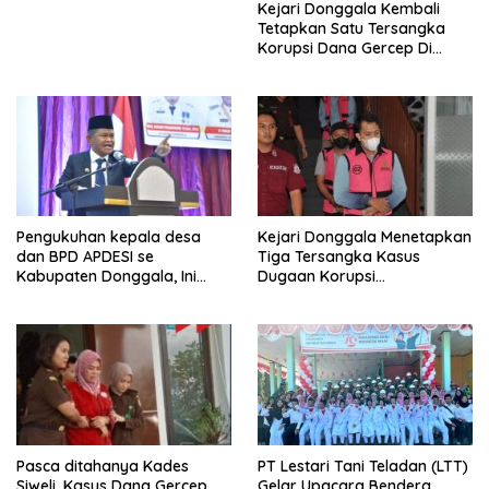
Kejari Donggala Kembali
Tetapkan Satu Tersangka
Korupsi Dana Gercep Di
Desa Siweli
Pengukuhan kepala desa
Kejari Donggala Menetapkan
dan BPD APDESI se
Tiga Tersangka Kasus
Kabupaten Donggala, Ini
Dugaan Korupsi
Disampaikan Gubernur
pembangunan jalan lingkar
Kabonga-Salubomba
Pasca ditahanya Kades
PT Lestari Tani Teladan (LTT)
Siweli, Kasus Dana Gercep
Gelar Upacara Bendera