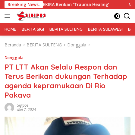
Langsung
GEKIRA Berikan ‘Trauma Healing’
Breaking News.
Membaur Tanpa Sekat,
ke
konten
HOME
BERITA SIGI
BERITA SULTENG
BERITA SULAWESI
BE
Beranda
BERITA SULTENG
Donggala
Donggala
PT LTT Akan Selalu Respon dan
Terus Berikan dukungan Terhadap
agenda kepramukaan Di Rio
Pakava
Sigipos
Mei 7, 2024