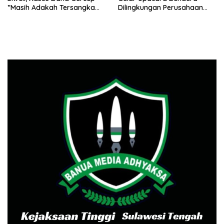
”Masih Adakah Tersangka
Dilingkungan Perusahaan
Baru Di Balik Dugaan Korupsi
Peringati Detik-Detik
Dana Gercep”..???
Proklamasi Kemerdekaan RI
Ke 79