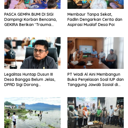
PASCA GEMPA BUMI DI SIGI
Membaur Tanpa Sekat,
Dampingi Korban Bencana,
Fadlin Dengarkan Cerita dan
GEKIRA Berikan ‘Trauma
Aspirasi Mualaf Desa Poi
Healing’
Legalitas Huntap Dusun III
PT Wadi Al Aini Membangun
Desa Bangga Belum Jelas,
Buka Penjelasan Soal IUP dan
DPRD Sigi Dorong
Tanggung Jawab Sosial di
Persetujuan Hibah Tanah
Loli Oge