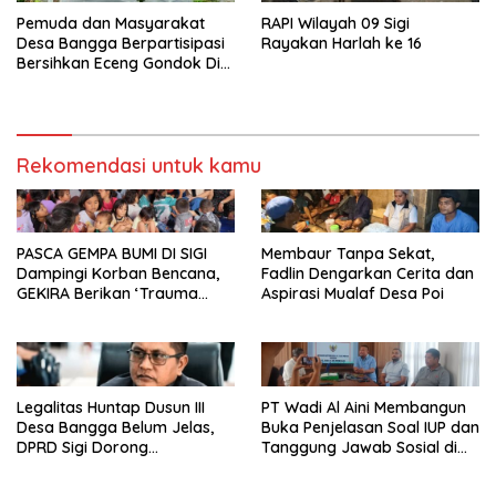
Pemuda dan Masyarakat
RAPI Wilayah 09 Sigi
Desa Bangga Berpartisipasi
Rayakan Harlah ke 16
Bersihkan Eceng Gondok Di
Danau Lindu Dukung
Program Bupati Sigi
Rekomendasi untuk kamu
PASCA GEMPA BUMI DI SIGI
Membaur Tanpa Sekat,
Dampingi Korban Bencana,
Fadlin Dengarkan Cerita dan
GEKIRA Berikan ‘Trauma
Aspirasi Mualaf Desa Poi
Healing’
Legalitas Huntap Dusun III
PT Wadi Al Aini Membangun
Desa Bangga Belum Jelas,
Buka Penjelasan Soal IUP dan
DPRD Sigi Dorong
Tanggung Jawab Sosial di
Persetujuan Hibah Tanah
Loli Oge