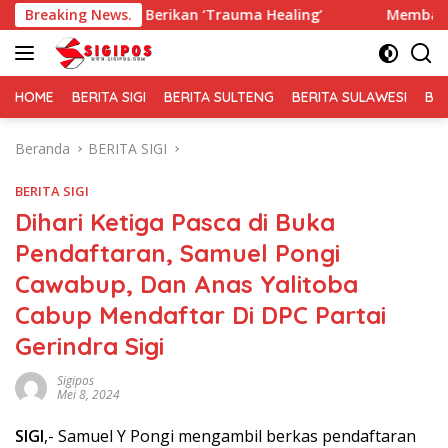
Langsung
IRA Berikan ‘Trauma Healing’
Breaking News.
Membaur Tanpa Sekat, Fa
ke
konten
HOME
BERITA SIGI
BERITA SULTENG
BERITA SULAWESI
BE
Beranda
BERITA SIGI
BERITA SIGI
Dihari Ketiga Pasca di Buka
Pendaftaran, Samuel Pongi
Cawabup, Dan Anas Yalitoba
Cabup Mendaftar Di DPC Partai
Gerindra Sigi
Sigipos
Mei 8, 2024
SIGI
,- Samuel Y Pongi mengambil berkas pendaftaran