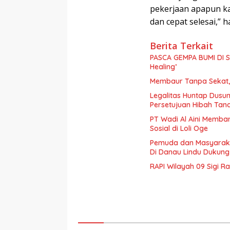
pekerjaan apapun ka
dan cepat selesai,” 
Berita Terkait
PASCA GEMPA BUMI DI S
Healing’
Membaur Tanpa Sekat, 
Legalitas Huntap Dusun
Persetujuan Hibah Tan
PT Wadi Al Aini Memba
Sosial di Loli Oge
Pemuda dan Masyaraka
Di Danau Lindu Dukung
RAPI Wilayah 09 Sigi R