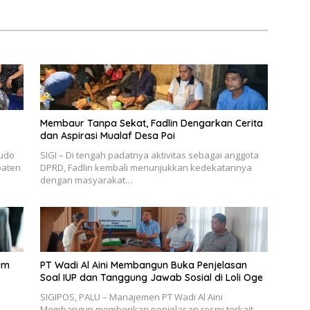
gi
Membaur Tanpa Sekat, Fadlin Dengarkan Cerita
dan Aspirasi Mualaf Desa Poi
udo
SIGI – Di tengah padatnya aktivitas sebagai anggota
paten
DPRD, Fadlin kembali menunjukkan kedekatannya
dengan masyarakat…
um
PT Wadi Al Aini Membangun Buka Penjelasan
Soal IUP dan Tanggung Jawab Sosial di Loli Oge
SIGIPOS, PALU – Manajemen PT Wadi Al Aini
Membangun memberikan penjelasan resmi terkait