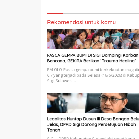
Bupati Si
Rekomendasi untuk kamu
PASCA GEMPA BUMI DI SIGI Dampingi Korban
Bencana, GEKIRA Berikan ‘Trauma Healing’
PALOLO-Pasca gempa bumi berkekuatan magnit
6,7 yang terjadi pada Selasa (16/6/2026) di Kabu
Sigi, Sulawesi…
Legalitas Huntap Dusun III Desa Bangga Bel
Jelas, DPRD Sigi Dorong Persetujuan Hibah
Tanah
SIGI – DPRD Kabupaten Sigi melalui rapat kerja