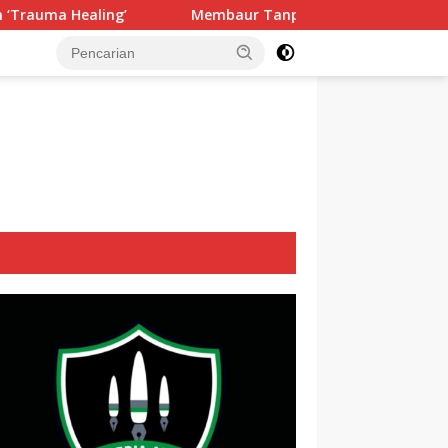
Membaur Tanpa Sekat, Fadlin Dengarkan Cerita dan Aspira
tutup