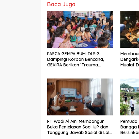
Baca Juga
PASCA GEMPA BUMI DI SIGI
Membaur 
Dampingi Korban Bencana,
Dengarka
GEKIRA Berikan ‘Trauma
Mualaf D
Healing’
PT Wadi Al Aini Membangun
Pemuda 
Buka Penjelasan Soal IUP dan
Bangga B
Tanggung Jawab Sosial di Loli
Bersihka
Oge
Danau L