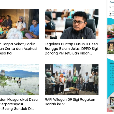
Tanpa Sekat, Fadlin
Legalitas Huntap Dusun III Desa
n Cerita dan Aspirasi
Bangga Belum Jelas, DPRD Sigi
esa Poi
Dorong Persetujuan Hibah
Tanah
dan Masyarakat Desa
RAPI Wilayah 09 Sigi Rayakan
erpartisipasi
Harlah ke 16
n Eceng Gondok Di
indu Dukung Program