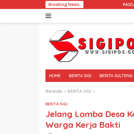
Langsung
Breaking News.
PASCA GEMPA BUMI DI SIGI D
ke
konten
tutup
HOME
BERITA SIGI
BERITA SULTENG
Beranda
BERITA SIGI
BERITA SIGI
Jelang Lomba Desa Ko
Warga Kerja Bakti