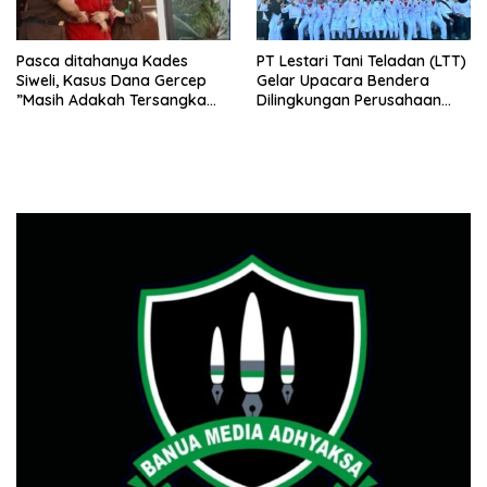
Pasca ditahanya Kades
PT Lestari Tani Teladan (LTT)
Siweli, Kasus Dana Gercep
Gelar Upacara Bendera
”Masih Adakah Tersangka
Dilingkungan Perusahaan
Baru Di Balik Dugaan Korupsi
Peringati Detik-Detik
Dana Gercep”..???
Proklamasi Kemerdekaan RI
Ke 79