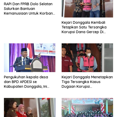
RAPI Dan FPRB Dolo Selatan
Salurkan Bantuan
Kemanusiaan Untuk Korban
Banjir Bandang Di Wombo
Kejari Donggala Kembali
Tetapkan Satu Tersangka
Korupsi Dana Gercep Di
Desa Siweli
Pengukuhan kepala desa
Kejari Donggala Menetapkan
dan BPD APDESI se
Tiga Tersangka Kasus
Kabupaten Donggala, Ini
Dugaan Korupsi
Disampaikan Gubernur
pembangunan jalan lingkar
Kabonga-Salubomba