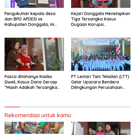
Pengukuhan kepala desa
Kejari Donggala Menetapkan
dan BPD APDESI se
Tiga Tersangka Kasus
Kabupaten Donggala, Ini
Dugaan Korupsi
Disampaikan Gubernur
pembangunan jalan lingkar
Kabonga-Salubomba
Pasca ditahanya Kades
PT Lestari Tani Teladan (LTT)
Siweli, Kasus Dana Gercep
Gelar Upacara Bendera
”Masih Adakah Tersangka
Dilingkungan Perusahaan
Baru Di Balik Dugaan Korupsi
Peringati Detik-Detik
Dana Gercep”..???
Proklamasi Kemerdekaan RI
Ke 79
Rekomendasi untuk kamu