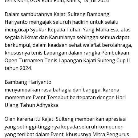
tenis Koni, GOR Kota Palu, Kamis, 18 Juli 2024
Dalam sambutannya Kajati Sulteng Bambang
Hariyanto mengajak seluruh hadirin untuk selalu
mengucap Syukur Kepada Tuhan Yang Maha Esa, atas
segala Nikmat dan Karunianya sehingga semua dapat
berkumpul, dalam keadaan sehat walafiat berolahraga,
khususnya tenis Lapangan dalam rangka Pembukaan
Open Turnamen Tenis Lapangan Kajati Sulteng Cup II
tahun 2024.
Bambang Hariyanto
menyampaikan rasa bahagia dan bangga, karena
momentum Event Tersebut bertepatan dengan Hari
Ulang Tahun Adhyaksa.
Oleh karena itu Kajati Sulteng memberikan apresiasi
yang setinggi-tingginya kepada seluruh komponen
yang terlibat dalam Event, khususnya Mitra Pengurus