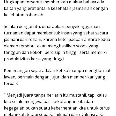
Ungkapan tersebut memberikan makna bahwa ada
kaitan yang erat antara kesehatan jasmaniah dengan
kesehatan rohaniah.
Sejalan dengan itu, diharapkan penyelenggaraan
turnamen dapat membentuk insan yang sehat secara
jasmani dan rohani, karena keterpaduan antara kedua
elemen tersebut akan menghasilkan sosok yang
tangguh dan kokoh, berdisiplin tinggi, serta memiliki
produktivitas kerja yang tinggi.
Kemenangan sejati adalah ketika mampu menghormati
lawan, bermain dengan jujur, dan memberikan yang
terbaik.
” Menjadi juara tanpa berlatih itu mustahil, tapi kalau
kita selalu mengevaluasi kekurangan kita dan
kegagalan bukan suatu keberhentian kita untuk terus
melangkah tetapi sebagai hikmah dan evaluasi agar