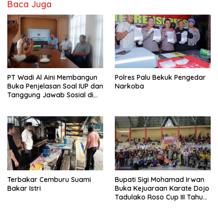
Baca Juga
PT Wadi Al Aini Membangun
Polres Palu Bekuk Pengedar
Buka Penjelasan Soal IUP dan
Narkoba
Tanggung Jawab Sosial di
Loli Oge
Terbakar Cemburu Suami
Bupati Sigi Mohamad Irwan
Bakar Istri
Buka Kejuaraan Karate Dojo
Tadulako Roso Cup III Tahun
2024