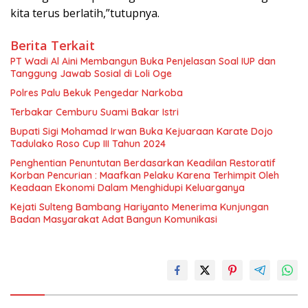
kita terus berlatih,”tutupnya.
Berita Terkait
PT Wadi Al Aini Membangun Buka Penjelasan Soal IUP dan
Tanggung Jawab Sosial di Loli Oge
Polres Palu Bekuk Pengedar Narkoba
Terbakar Cemburu Suami Bakar Istri
Bupati Sigi Mohamad Irwan Buka Kejuaraan Karate Dojo
Tadulako Roso Cup III Tahun 2024
Penghentian Penuntutan Berdasarkan Keadilan Restoratif
Korban Pencurian : Maafkan Pelaku Karena Terhimpit Oleh
Keadaan Ekonomi Dalam Menghidupi Keluarganya
Kejati Sulteng Bambang Hariyanto Menerima Kunjungan
Badan Masyarakat Adat Bangun Komunikasi