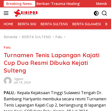
Langsung
A Berikan ‘Trauma Healing’
Breaking News.
Membaur Tanpa Sekat, Fadl
ke
konten
HOME
BERITA SIGI
BERITA SULTENG
BERITA SULAWESI
BE
Beranda
BERITA SULTENG
Palu
Palu
Turnamen Tenis Lapangan Kajati
Cup Dua Resmi Dibuka Kejati
Sulteng
Sigipos
Juli 18, 2024
PALU
,- Kepala Kejaksaan Tinggi Sulawesi Tengah Dr.
Bambang Hariyanto membuka secara resmi Turnamen
Tenis Lapangan Kajati Cup 2, berlangsung di lapangan