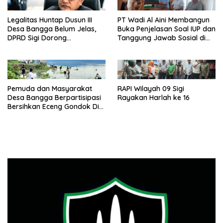
Legalitas Huntap Dusun III
PT Wadi Al Aini Membangun
Desa Bangga Belum Jelas,
Buka Penjelasan Soal IUP dan
DPRD Sigi Dorong
Tanggung Jawab Sosial di
Persetujuan Hibah Tanah
Loli Oge
Pemuda dan Masyarakat
RAPI Wilayah 09 Sigi
Desa Bangga Berpartisipasi
Rayakan Harlah ke 16
Bersihkan Eceng Gondok Di
Danau Lindu Dukung
Program Bupati Sigi