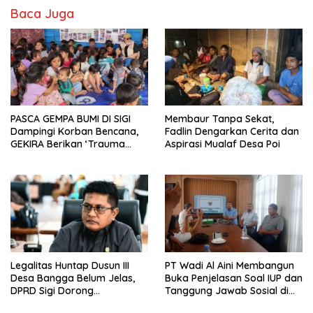
Baca Juga
PASCA GEMPA BUMI DI SIGI
Membaur Tanpa Sekat,
Dampingi Korban Bencana,
Fadlin Dengarkan Cerita dan
GEKIRA Berikan ‘Trauma
Aspirasi Mualaf Desa Poi
Healing’
Legalitas Huntap Dusun III
PT Wadi Al Aini Membangun
Desa Bangga Belum Jelas,
Buka Penjelasan Soal IUP dan
DPRD Sigi Dorong
Tanggung Jawab Sosial di
Persetujuan Hibah Tanah
Loli Oge