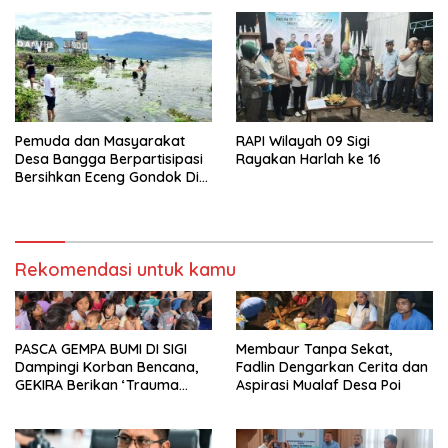
Pemuda dan Masyarakat
RAPI Wilayah 09 Sigi
Desa Bangga Berpartisipasi
Rayakan Harlah ke 16
Bersihkan Eceng Gondok Di
Danau Lindu Dukung
Program Bupati Sigi
Rekomendasi untuk kamu
PASCA GEMPA BUMI DI SIGI
Membaur Tanpa Sekat,
Dampingi Korban Bencana,
Fadlin Dengarkan Cerita dan
GEKIRA Berikan ‘Trauma
Aspirasi Mualaf Desa Poi
Healing’