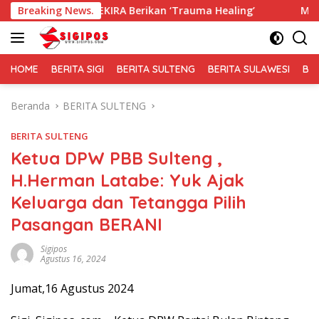
Langsung
GEKIRA Berikan ‘Trauma Healing’
Breaking News.
Membaur Tanpa Sekat,
ke
konten
HOME
BERITA SIGI
BERITA SULTENG
BERITA SULAWESI
BE
Beranda
BERITA SULTENG
BERITA SULTENG
Ketua DPW PBB Sulteng ,
H.Herman Latabe: Yuk Ajak
Keluarga dan Tetangga Pilih
Pasangan BERANI
Sigipos
Agustus 16, 2024
Jumat,16 Agustus 2024