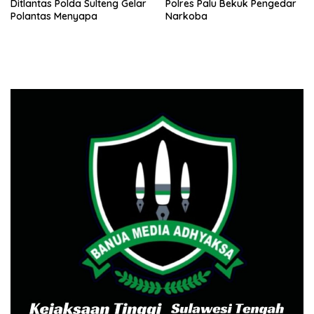
Ditlantas Polda Sulteng Gelar
Polres Palu Bekuk Pengedar
Polantas Menyapa
Narkoba