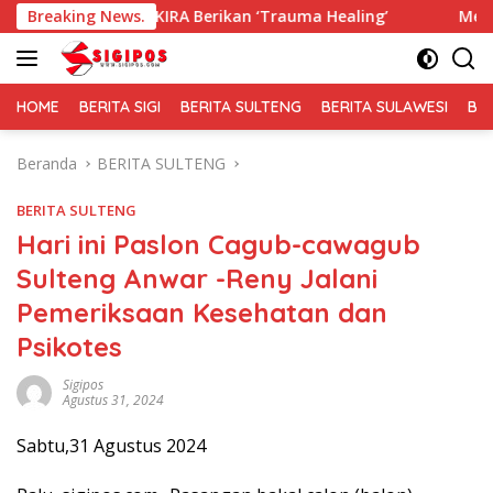
Langsung
GEKIRA Berikan ‘Trauma Healing’
Breaking News.
Membaur Tanpa Sekat,
ke
konten
HOME
BERITA SIGI
BERITA SULTENG
BERITA SULAWESI
BE
Beranda
BERITA SULTENG
BERITA SULTENG
Hari ini Paslon Cagub-cawagub
Sulteng Anwar -Reny Jalani
Pemeriksaan Kesehatan dan
Psikotes
Sigipos
Agustus 31, 2024
Sabtu,31 Agustus 2024