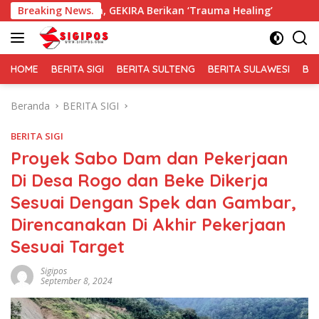
Langsung
na, GEKIRA Berikan ‘Trauma Healing’
Breaking News.
Membaur Tanpa Se
ke
konten
HOME
BERITA SIGI
BERITA SULTENG
BERITA SULAWESI
BE
Beranda
BERITA SIGI
BERITA SIGI
Proyek Sabo Dam dan Pekerjaan
Di Desa Rogo dan Beke Dikerja
Sesuai Dengan Spek dan Gambar,
Direncanakan Di Akhir Pekerjaan
Sesuai Target
Sigipos
September 8, 2024