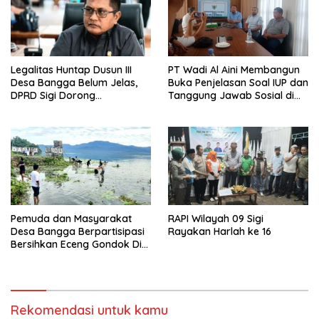
Legalitas Huntap Dusun III
PT Wadi Al Aini Membangun
Desa Bangga Belum Jelas,
Buka Penjelasan Soal IUP dan
DPRD Sigi Dorong
Tanggung Jawab Sosial di
Persetujuan Hibah Tanah
Loli Oge
Pemuda dan Masyarakat
RAPI Wilayah 09 Sigi
Desa Bangga Berpartisipasi
Rayakan Harlah ke 16
Bersihkan Eceng Gondok Di
Danau Lindu Dukung
Program Bupati Sigi
Rekomendasi untuk kamu