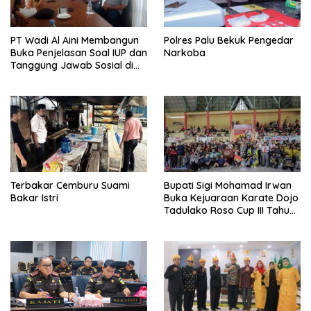
PT Wadi Al Aini Membangun
Polres Palu Bekuk Pengedar
Buka Penjelasan Soal IUP dan
Narkoba
Tanggung Jawab Sosial di
Loli Oge
Terbakar Cemburu Suami
Bupati Sigi Mohamad Irwan
Bakar Istri
Buka Kejuaraan Karate Dojo
Tadulako Roso Cup III Tahun
2024