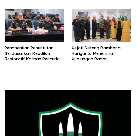
2024
Kejati Sulteng Bambang
Penghentian Penuntutan
Hariyanto Menerima
Berdasarkan Keadilan
Kunjungan Badan
Restoratif Korban Pencurian :
Masyarakat Adat Bangun
Maafkan Pelaku Karena
Komunikasi
Terhimpit Oleh Keadaan
Ekonomi Dalam Menghidupi
Keluarganya