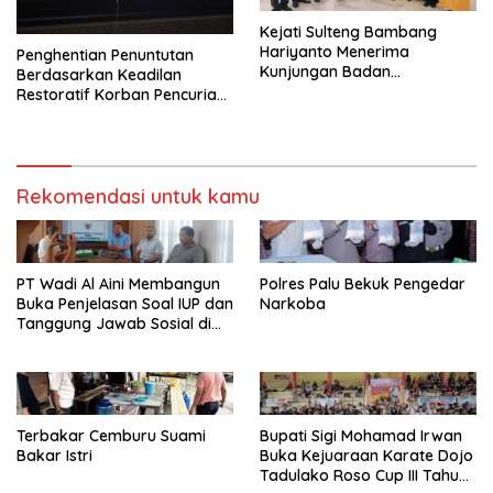
Kejati Sulteng Bambang
Hariyanto Menerima
Penghentian Penuntutan
Kunjungan Badan
Berdasarkan Keadilan
Masyarakat Adat Bangun
Restoratif Korban Pencurian :
Komunikasi
Maafkan Pelaku Karena
Terhimpit Oleh Keadaan
Ekonomi Dalam Menghidupi
Keluarganya
Rekomendasi untuk kamu
PT Wadi Al Aini Membangun
Polres Palu Bekuk Pengedar
Buka Penjelasan Soal IUP dan
Narkoba
Tanggung Jawab Sosial di
Loli Oge
Terbakar Cemburu Suami
Bupati Sigi Mohamad Irwan
Bakar Istri
Buka Kejuaraan Karate Dojo
Tadulako Roso Cup III Tahun