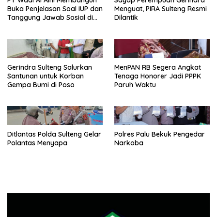
PT Wadi Al Aini Membangun
Sayap Perempuan Gerindra
Buka Penjelasan Soal IUP dan
Menguat, PIRA Sulteng Resmi
Tanggung Jawab Sosial di
Dilantik
Loli Oge
Gerindra Sulteng Salurkan
MenPAN RB Segera Angkat
Santunan untuk Korban
Tenaga Honorer Jadi PPPK
Gempa Bumi di Poso
Paruh Waktu
Ditlantas Polda Sulteng Gelar
Polres Palu Bekuk Pengedar
Polantas Menyapa
Narkoba