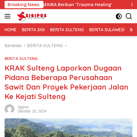
Langsung
na, GEKIRA Berikan ‘Trauma Healing’
Breaking News.
Membaur Tanpa Se
ke
konten
HOME
BERITA SIGI
BERITA SULTENG
BERITA SULAWESI
BE
Beranda
BERITA SULTENG
BERITA SULTENG
KRAK Sulteng Laporkan Dugaan
Pidana Beberapa Perusahaan
Sawit Dan Proyek Pekerjaan Jalan
Ke Kejati Sulteng
Sigipos
Oktober 20, 2024