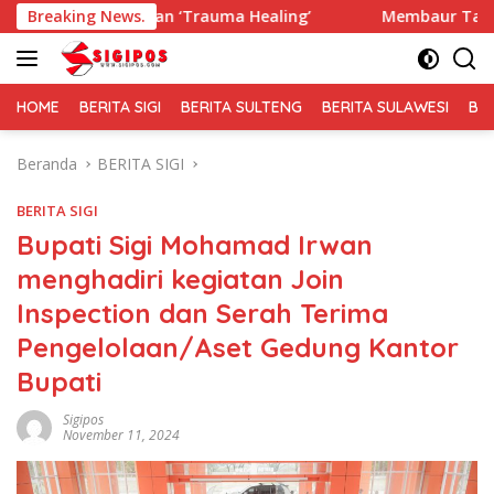
Langsung
kan ‘Trauma Healing’
Breaking News.
Membaur Tanpa Sekat, Fadlin Den
ke
konten
HOME
BERITA SIGI
BERITA SULTENG
BERITA SULAWESI
BE
Beranda
BERITA SIGI
BERITA SIGI
Bupati Sigi Mohamad Irwan
menghadiri kegiatan Join
Inspection dan Serah Terima
Pengelolaan/Aset Gedung Kantor
Bupati
Sigipos
November 11, 2024