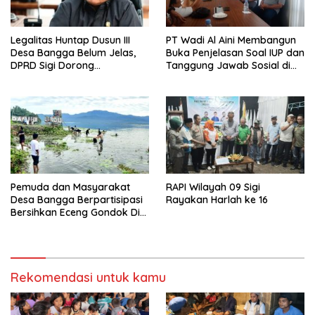
Legalitas Huntap Dusun III
PT Wadi Al Aini Membangun
Desa Bangga Belum Jelas,
Buka Penjelasan Soal IUP dan
DPRD Sigi Dorong
Tanggung Jawab Sosial di
Persetujuan Hibah Tanah
Loli Oge
Pemuda dan Masyarakat
RAPI Wilayah 09 Sigi
Desa Bangga Berpartisipasi
Rayakan Harlah ke 16
Bersihkan Eceng Gondok Di
Danau Lindu Dukung
Program Bupati Sigi
Rekomendasi untuk kamu