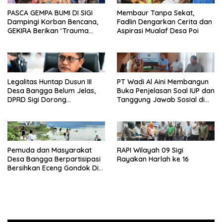
PASCA GEMPA BUMI DI SIGI
Membaur Tanpa Sekat,
Dampingi Korban Bencana,
Fadlin Dengarkan Cerita dan
GEKIRA Berikan ‘Trauma
Aspirasi Mualaf Desa Poi
Healing’
Legalitas Huntap Dusun III
PT Wadi Al Aini Membangun
Desa Bangga Belum Jelas,
Buka Penjelasan Soal IUP dan
DPRD Sigi Dorong
Tanggung Jawab Sosial di
Persetujuan Hibah Tanah
Loli Oge
Pemuda dan Masyarakat
RAPI Wilayah 09 Sigi
Desa Bangga Berpartisipasi
Rayakan Harlah ke 16
Bersihkan Eceng Gondok Di
Danau Lindu Dukung
Program Bupati Sigi