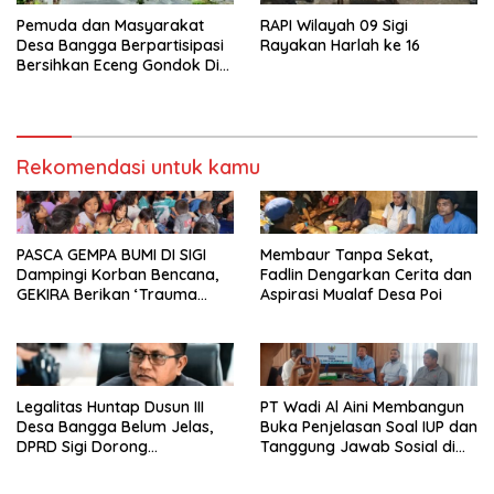
Pemuda dan Masyarakat
RAPI Wilayah 09 Sigi
Desa Bangga Berpartisipasi
Rayakan Harlah ke 16
Bersihkan Eceng Gondok Di
Danau Lindu Dukung
Program Bupati Sigi
Rekomendasi untuk kamu
PASCA GEMPA BUMI DI SIGI
Membaur Tanpa Sekat,
Dampingi Korban Bencana,
Fadlin Dengarkan Cerita dan
GEKIRA Berikan ‘Trauma
Aspirasi Mualaf Desa Poi
Healing’
Legalitas Huntap Dusun III
PT Wadi Al Aini Membangun
Desa Bangga Belum Jelas,
Buka Penjelasan Soal IUP dan
DPRD Sigi Dorong
Tanggung Jawab Sosial di
Persetujuan Hibah Tanah
Loli Oge