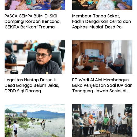
PASCA GEMPA BUMI DI SIGI
Membaur Tanpa Sekat,
Dampingi Korban Bencana,
Fadlin Dengarkan Cerita dan
GEKIRA Berikan ‘Trauma
Aspirasi Mualaf Desa Poi
Healing’
Legalitas Huntap Dusun III
PT Wadi Al Aini Membangun
Desa Bangga Belum Jelas,
Buka Penjelasan Soal IUP dan
DPRD Sigi Dorong
Tanggung Jawab Sosial di
Persetujuan Hibah Tanah
Loli Oge