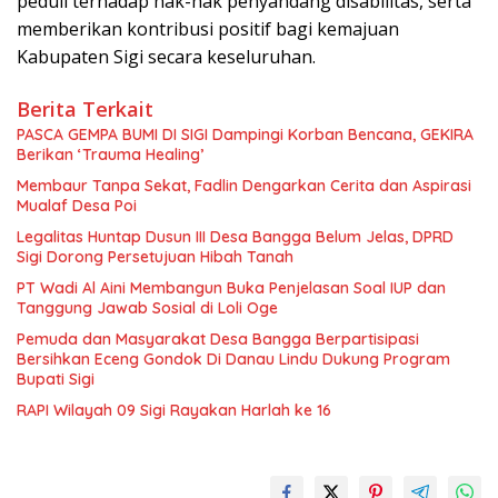
peduli terhadap hak-hak penyandang disabilitas, serta
memberikan kontribusi positif bagi kemajuan
Kabupaten Sigi secara keseluruhan.
Berita Terkait
PASCA GEMPA BUMI DI SIGI Dampingi Korban Bencana, GEKIRA
Berikan ‘Trauma Healing’
Membaur Tanpa Sekat, Fadlin Dengarkan Cerita dan Aspirasi
Mualaf Desa Poi
Legalitas Huntap Dusun III Desa Bangga Belum Jelas, DPRD
Sigi Dorong Persetujuan Hibah Tanah
PT Wadi Al Aini Membangun Buka Penjelasan Soal IUP dan
Tanggung Jawab Sosial di Loli Oge
Pemuda dan Masyarakat Desa Bangga Berpartisipasi
Bersihkan Eceng Gondok Di Danau Lindu Dukung Program
Bupati Sigi
RAPI Wilayah 09 Sigi Rayakan Harlah ke 16