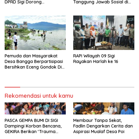
DPRD Sigi Dorong
Tanggung Jawab Sosial di
Persetujuan Hibah Tanah
Loli Oge
Pemuda dan Masyarakat
RAPI Wilayah 09 Sigi
Desa Bangga Berpartisipasi
Rayakan Harlah ke 16
Bersihkan Eceng Gondok Di
Danau Lindu Dukung
Program Bupati Sigi
Rekomendasi untuk kamu
PASCA GEMPA BUMI DI SIGI
Membaur Tanpa Sekat,
Dampingi Korban Bencana,
Fadlin Dengarkan Cerita dan
GEKIRA Berikan ‘Trauma
Aspirasi Mualaf Desa Poi
Healing’