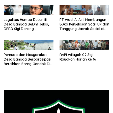
Legalitas Huntap Dusun III
PT Wadi Al Aini Membangun
Desa Bangga Belum Jelas,
Buka Penjelasan Soal IUP dan
DPRD Sigi Dorong
Tanggung Jawab Sosial di
Persetujuan Hibah Tanah
Loli Oge
Pemuda dan Masyarakat
RAPI Wilayah 09 Sigi
Desa Bangga Berpartisipasi
Rayakan Harlah ke 16
Bersihkan Eceng Gondok Di
Danau Lindu Dukung
Program Bupati Sigi