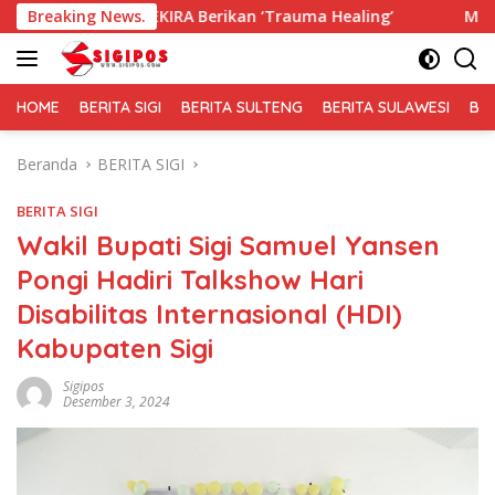
Langsung
EKIRA Berikan ‘Trauma Healing’
Breaking News.
Membaur Tanpa Sekat, 
ke
konten
HOME
BERITA SIGI
BERITA SULTENG
BERITA SULAWESI
BE
Beranda
BERITA SIGI
BERITA SIGI
Wakil Bupati Sigi Samuel Yansen
Pongi Hadiri Talkshow Hari
Disabilitas Internasional (HDI)
Kabupaten Sigi
Sigipos
Desember 3, 2024